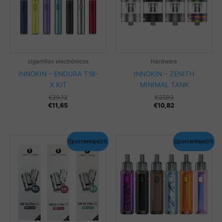
cigarrillos electrónicos
Hardware
INNOKIN – ENDURA T18-
INNOKIN – ZENITH
X KIT
MINIMAL TANK
€
29,12
€
27,03
€
11,65
€
10,82
{{porcentaje}}%
{{porcentaje}}%