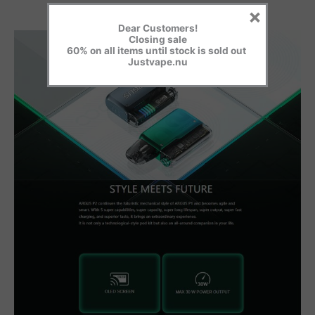
0.4Ω/0.7Ω(2ml)
×
Dear Customers!
Closing sale
60% on all items until stock is sold out
Justvape.nu