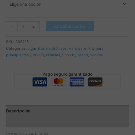
VOOPOO
-
+
Añadir al carrito
-
ARGUS
SKU:
398215
P2
Categorías:
cigarrillos electrónicos
,
Hardware
,
Kits para
cantidad
principiantes y POD´s
,
Noticias
,
Shop by brand
,
VooPoo
Pago seguro garantizado
Descripción
Información adicional
VOOPOO – ARGUS P2