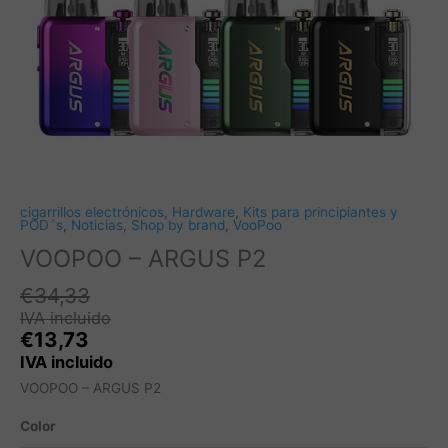
cigarrillos electrónicos
,
Hardware
,
Kits para principiantes y
POD´s
,
Noticias
,
Shop by brand
,
VooPoo
VOOPOO – ARGUS P2
€
34,33
IVA incluido
€
13,73
IVA incluido
VOOPOO – ARGUS P2
Color