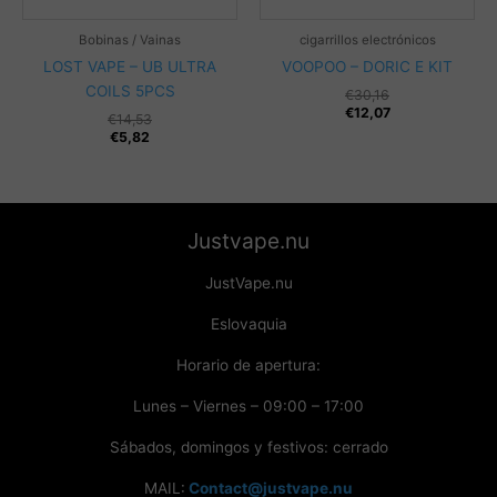
Bobinas / Vainas
cigarrillos electrónicos
LOST VAPE – UB ULTRA
VOOPOO – DORIC E KIT
COILS 5PCS
€
30,16
€
12,07
€
14,53
€
5,82
Justvape.nu
JustVape.nu
Eslovaquia
Horario de apertura:
Lunes – Viernes – 09:00 – 17:00
Sábados, domingos y festivos: cerrado
MAIL:
Contact@justvape.nu