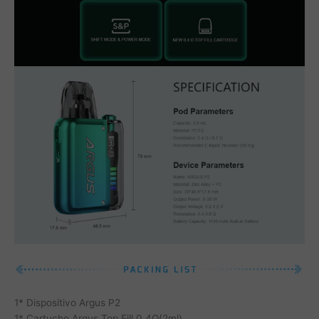
1* Dispositivo Argus P2
1* Cartucho Argus Top Fill 0.4Ω(2ml)