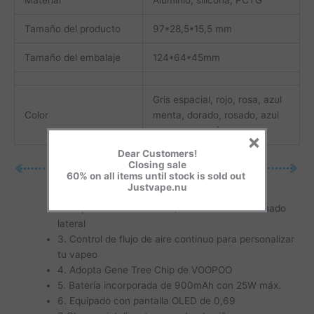
Tamaño del producto
97*28,5*15,5 mm
Tamaño del embalaje
124*64*45mm
Gris espacial, rojo, rosa, azul
Color
menta, dorado, rosado, azul
amanecer, neón
×
Dear Customers!
Closing sale
60% on all items until stock is sold out
Justvape.nu
1. Cartucho Vmate V2 0.7Ω/1.2Ω incluido.
2. Capacidad de 2 ml TPD, fácil sistema de llenado
lateral
3. Control de flujo de aire continuo para personalizar
tu vapeo
4. Adopta Gene Tree Chip de VOOPOO
5. Batería incorporada de 900mAh con 25W máx.
6. Equipado con pantalla OLED de 0,69