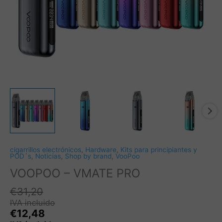
cigarrillos electrónicos
,
Hardware
,
Kits para principiantes y
POD´s
,
Noticias
,
Shop by brand
,
VooPoo
VOOPOO – VMATE PRO
€
31,20
IVA incluido
€
12,48