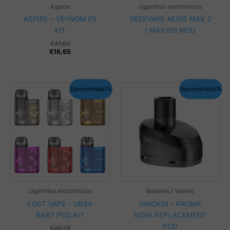
Aspirar
cigarrillos electrónicos
ASPIRE – VEYNOM EX
GEEKVAPE AEGIS MAX 2
KIT
/ MAX100 MOD
€
41,62
€
16,65
{{porcentaje}}%
{{porcentaje}}%
cigarrillos electrónicos
Bobinas / Vainas
LOST VAPE – URSA
INNOKIN – KROMA
BABY POD KIT
NOVA REPLACEMENT
POD
€
20,78