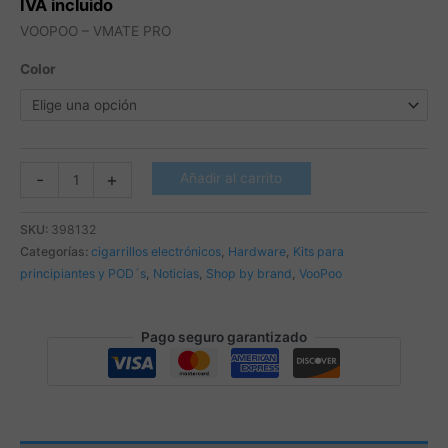
IVA incluido
VOOPOO – VMATE PRO
Color
VOOPOO
-
+
Añadir al carrito
-
VMATE
SKU:
398132
PRO
Categorías:
cigarrillos electrónicos
,
Hardware
,
Kits para
cantidad
principiantes y POD´s
,
Noticias
,
Shop by brand
,
VooPoo
Pago seguro garantizado