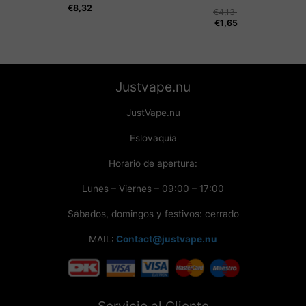
€
8,32
€
4,13
€
1,65
Justvape.nu
JustVape.nu
Eslovaquia
Horario de apertura:
Lunes – Viernes – 09:00 – 17:00
Sábados, domingos y festivos: cerrado
MAIL:
Contact@justvape.nu
Servicio al Cliente