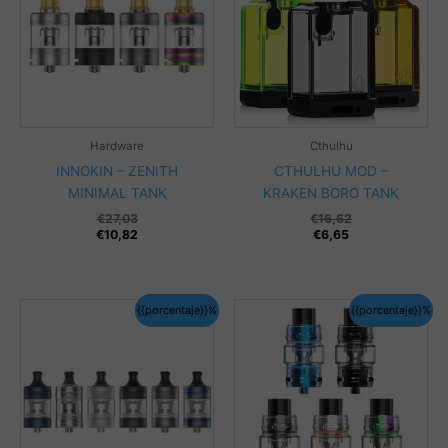
Hardware
Cthulhu
INNOKIN – ZENITH
CTHULHU MOD –
MINIMAL TANK
KRAKEN BORO TANK
€
27,03
€
16,62
€
10,82
€
6,65
{{porcentaje}}%
{{porcentaje}}%