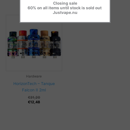
original
precio
Closing sale
era:
actual
60% on all items until stock is sold out
€37,44.
es:
Justvape.nu
€14,95.
{{porcentaje}}%
Hardware
HorizonTech – Tanque
Falcon II 2ml
€
31,20
€
12,48