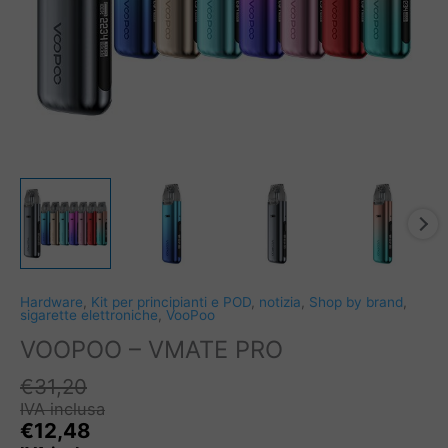
Hardware
,
Kit per principianti e POD
,
notizia
,
Shop by brand
,
sigarette elettroniche
,
VooPoo
VOOPOO – VMATE PRO
€
31,20
IVA inclusa
€
12,48