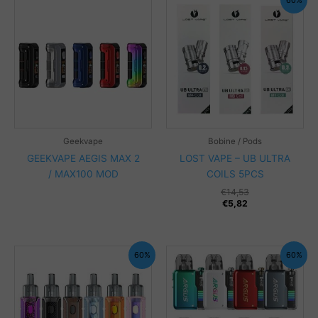
60%
Geekvape
Bobine / Pods
GEEKVAPE AEGIS MAX 2
LOST VAPE – UB ULTRA
/ MAX100 MOD
COILS 5PCS
€
14,53
€
5,82
60%
60%