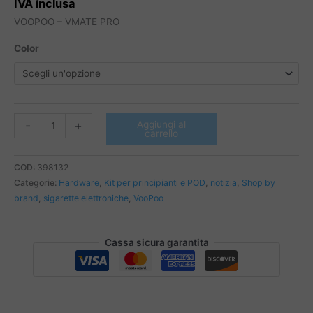
IVA inclusa
VOOPOO – VMATE PRO
Color
VOOPOO
-
+
Aggiungi al
carrello
-
VMATE
PRO
COD:
398132
quantità
Categorie:
Hardware
,
Kit per principianti e POD
,
notizia
,
Shop by
brand
,
sigarette elettroniche
,
VooPoo
Cassa sicura garantita