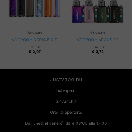
Hardware
Hardware
VOOPOO – DORIC E KIT
VOOPOO – ARGUS P2
€
30,16
€
34,33
€
12,07
€
13,73
Justvape.nu
JustVape.nu
Slovacchia
Orari di apertura:
Dal lunedì al venerdì: dalle 09:00 alle 17:00