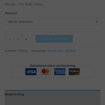
Wotofo – Pre-Built Cotton
Amount
Wotofo
-
+
Lägg till i varukorg
-
Pre-
Artikelnr:
23090
Kategorier:
Bomull
,
DIY / AROMA
Built
Cotton
mängd
Garanterat säker utcheckning
Beskrivning
Ytterligare information