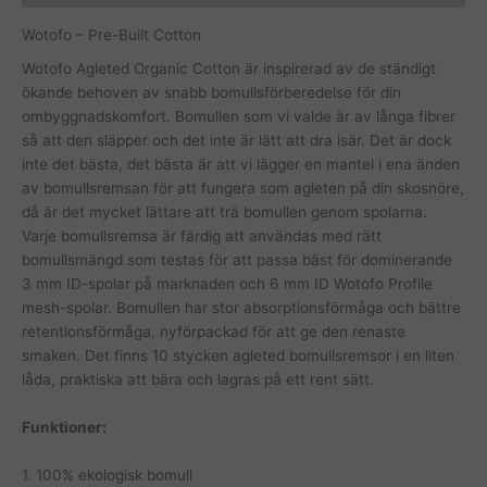
Wotofo – Pre-Built Cotton
Wotofo Agleted Organic Cotton är inspirerad av de ständigt
ökande behoven av snabb bomullsförberedelse för din
ombyggnadskomfort. Bomullen som vi valde är av långa fibrer
så att den släpper och det inte är lätt att dra isär. Det är dock
inte det bästa, det bästa är att vi lägger en mantel i ena änden
av bomullsremsan för att fungera som agleten på din skosnöre,
då är det mycket lättare att trä bomullen genom spolarna.
Varje bomullsremsa är färdig att användas med rätt
bomullsmängd som testas för att passa bäst för dominerande
3 mm ID-spolar på marknaden och 6 mm ID Wotofo Profile
mesh-spolar. Bomullen har stor absorptionsförmåga och bättre
retentionsförmåga, nyförpackad för att ge den renaste
smaken. Det finns 10 stycken agleted bomullsremsor i en liten
låda, praktiska att bära och lagras på ett rent sätt.
Funktioner:
1. 100% ekologisk bomull