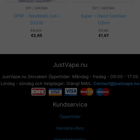
DIY / AROMA
DIY / AROMA
OFRF – NexMesh Coil –
Super – Hand Sanitiser
SS316
120ml
Det
Det
€
6,63
€
7,46
ursprungliga
nuvarande
€
2,65
€
1,67
priset
priset
var:
är:
€7,46.
€1,67.
JustVape.nu
JustVape.nu Slovakien Öppettider: Måndag - fredag - 09:00 - 17:00
Lördag - söndag och helgdagar: Stängt MAIL:
Contact@justvape.nu
Kundservice
Öppettider
Handelsvillkor
Integritetspolicy