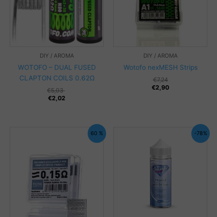
DIY / AROMA
DIY / AROMA
WOTOFO – DUAL FUSED
Wotofo nexMESH Strips
CLAPTON COILS 0.62Ω
€
7,24
€
2,90
€
5,03
€
2,02
60 %
-78%