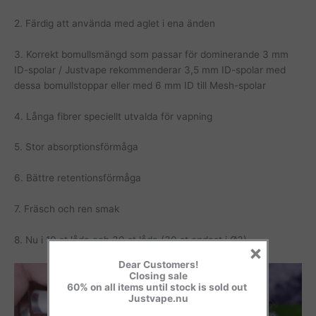
2. Färdig att använda med aglet i ena änden
3. Korrekt bomullsmängd som passar för dominerande 3 mm
ID-spolar / Justvape rekommenderar 3,5 mm ID-spolar med
dessa bomullstoppar eller med 6 mm ID till Mesh-spolar
4. Långa fibrer speciellt utvalda för vapning
5. Stor absorptionsförmåga
6. Bättre retentionsförmåga
7. Fräsch och ren smak
8. Nu i 10 st låda och 30 st låda (30 st endast i Ø3)
×
Dear Customers!
Closing sale
60% on all items until stock is sold out
Justvape.nu