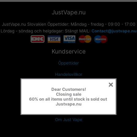
JustVape.nu
JustVape.nu Slovakien Öppettider: Måndag - fredag - 09:00 - 17:00
Lördag - söndag och helgdagar: Stängt MAIL:
Contact@justvape.nu
Kundservice
Öppettider
Handelsvillkor
×
Integritetspolicy
Dear Customers!
Closing sale
Retur
60% on all items until stock is sold out
Justvape.nu
Kontakt Just Vape
Om Just Vape