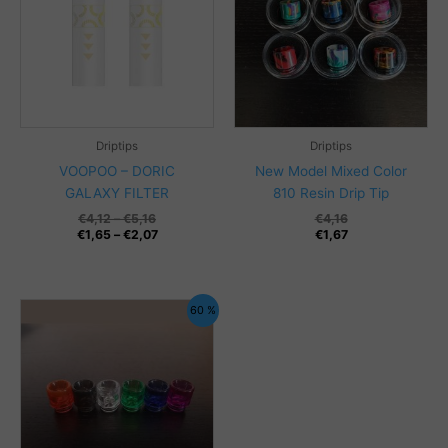
Driptips
Driptips
VOOPOO – DORIC
New Model Mixed Color
GALAXY FILTER
810 Resin Drip Tip
Prisintervall:
€
4,12
–
€
5,16
€
4,16
€4,12
Prisintervall:
€
1,65
–
€
2,07
€
1,67
till
€1,65
€5,16
till
€2,07
60 %