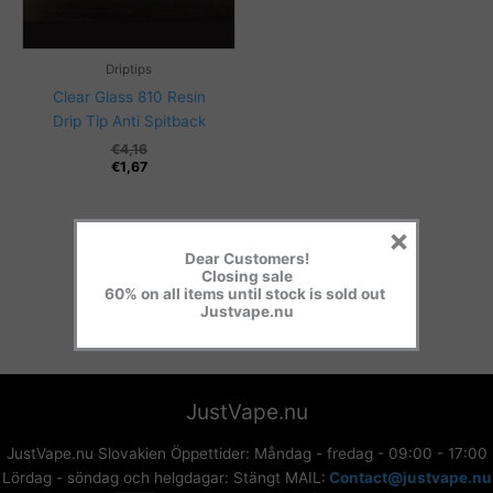
Driptips
Clear Glass 810 Resin
Drip Tip Anti Spitback
€
4,16
€
1,67
×
Dear Customers!
Closing sale
60% on all items until stock is sold out
Justvape.nu
JustVape.nu
JustVape.nu Slovakien Öppettider: Måndag - fredag - 09:00 - 17:00
Lördag - söndag och helgdagar: Stängt MAIL:
Contact@justvape.nu