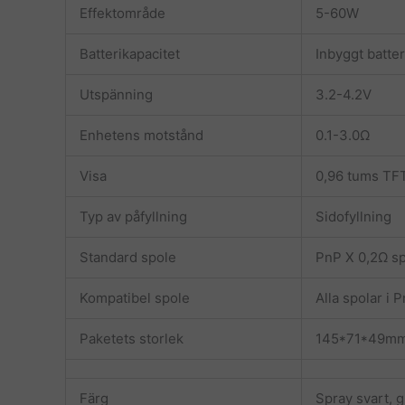
Effektområde
5-60W
Batterikapacitet
Inbyggt batte
Utspänning
3.2-4.2V
Enhetens motstånd
0.1-3.0Ω
Visa
0,96 tums TF
Typ av påfyllning
Sidofyllning
Standard spole
PnP X 0,2Ω sp
Kompatibel spole
Alla spolar i 
Paketets storlek
145*71*49mm(
Färg
Spray svart, g