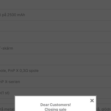
ri på 2500 mAh
T-skärm
ole, PnP X 0,3Ω spole
PnP X-serien
1 st)
×
Dear Customers!
rå metall, färgglatt silver, pärlvit, modern röd, himmelsblå, glöd
Closing sale