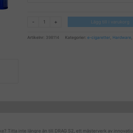
VOOPOO
-
+
Lägg till i varukorg
-
DRAG
Artikelnr:
398114
Kategorier:
e-cigaretter
,
Hardware
S2
KIT
mängd
ike? Titta inte längre än till DRAG S2, ett mästerverk av innovat