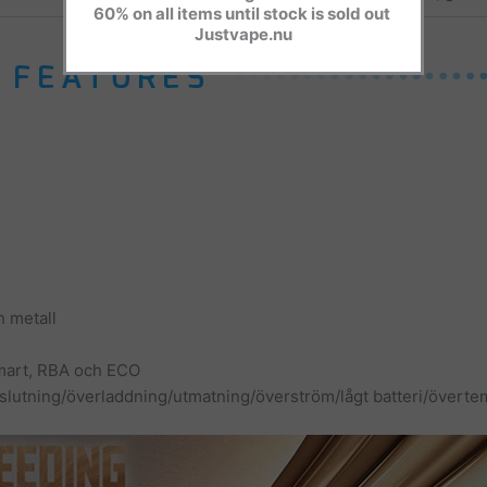
60% on all items until stock is sold out
Justvape.nu
h metall
Smart, RBA och ECO
slutning/överladdning/utmatning/överström/lågt batteri/övertem