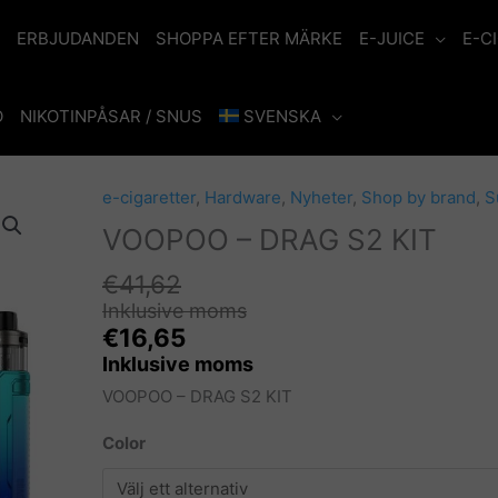
ERBJUDANDEN
SHOPPA EFTER MÄRKE
E-JUICE
E-C
O
NIKOTINPÅSAR / SNUS
SVENSKA
e-cigaretter
,
Hardware
,
Nyheter
,
Shop by brand
,
S
VOOPOO – DRAG S2 KIT
€
41,62
Inklusive moms
€
16,65
Inklusive moms
VOOPOO – DRAG S2 KIT
Color