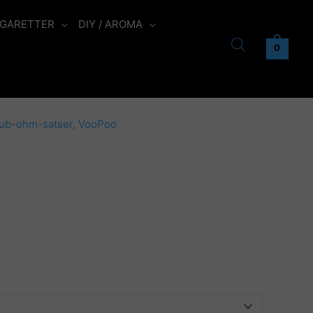
IGARETTER
DIY / AROMA
0
ub-ohm-satser
,
VooPoo