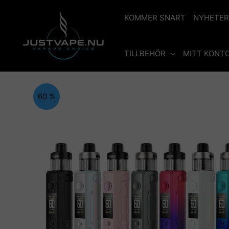
Hoppa
till
KOMMER SNART
NYHETER
innehåll
TILLBEHÖR
MITT KONT
60 %