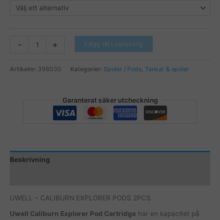
UWELL
-
+
Lägg till i varukorg
-
CALIBURN
Artikelnr:
398030
Kategorier:
Spolar / Pods
,
Tankar & spolar
EXPLORER
PODS
2PCS
Garanterat säker utcheckning
mängd
Beskrivning
Ytterligare information
UWELL – CALIBURN EXPLORER PODS 2PCS
Uwell Caliburn Explorer Pod Cartridge
har en kapacitet på