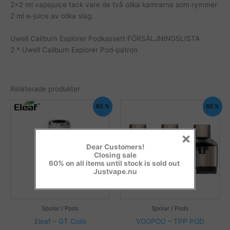
2×2 ml vapejuice tack vare de två olika kamrarna som rymmer
2 ml e-juice av olika slag.
Uwell Caliburn Explorer Podkassett FÖRSÄLJNINGSLISTA
2 * Uwell Caliburn Explorer Pod-patron
Relaterade produkter
60 %
60 %
×
Dear Customers!
Closing sale
60% on all items until stock is sold out
Justvape.nu
Spolar / Pods
Spolar / Pods
Eleaf – GT Coils
VOOPOO – TPP POD