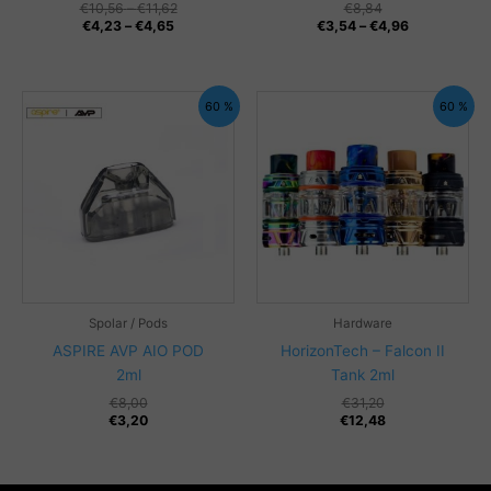
Prisintervall:
€
10,56
–
€
11,62
€
8,84
Prisintervall:
€10,56
Prisintervall:
€
4,23
–
€
4,65
€
3,54
–
€
4,96
€4,23
till
€3,54
till
€11,62
till
€4,65
€4,96
60 %
60 %
Spolar / Pods
Hardware
ASPIRE AVP AIO POD
HorizonTech – Falcon II
2ml
Tank 2ml
€
8,00
€
31,20
€
3,20
€
12,48