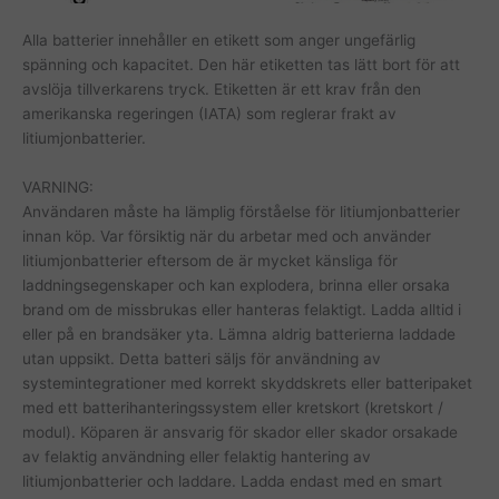
Alla batterier innehåller en etikett som anger ungefärlig
spänning och kapacitet. Den här etiketten tas lätt bort för att
avslöja tillverkarens tryck. Etiketten är ett krav från den
amerikanska regeringen (IATA) som reglerar frakt av
litiumjonbatterier.
VARNING:
Användaren måste ha lämplig förståelse för litiumjonbatterier
innan köp. Var försiktig när du arbetar med och använder
litiumjonbatterier eftersom de är mycket känsliga för
laddningsegenskaper och kan explodera, brinna eller orsaka
brand om de missbrukas eller hanteras felaktigt. Ladda alltid i
eller på en brandsäker yta. Lämna aldrig batterierna laddade
utan uppsikt. Detta batteri säljs för användning av
systemintegrationer med korrekt skyddskrets eller batteripaket
med ett batterihanteringssystem eller kretskort (kretskort /
modul). Köparen är ansvarig för skador eller skador orsakade
av felaktig användning eller felaktig hantering av
litiumjonbatterier och laddare. Ladda endast med en smart