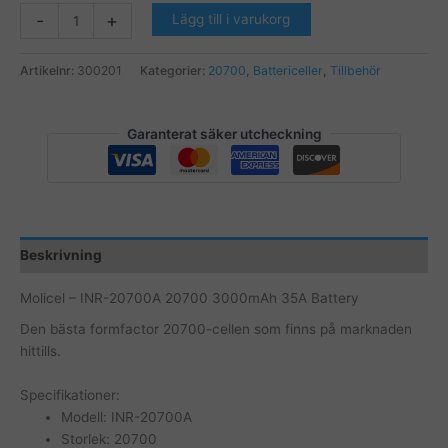
Molicel
-
+
Lägg till i varukorg
-
INR-
Artikelnr:
300201
Kategorier:
20700
,
Battericeller
,
Tillbehör
20700A
20700
3000mAh
Garanterat säker utcheckning
35A
Battery
mängd
Beskrivning
Molicel – INR-20700A 20700 3000mAh 35A Battery
Den bästa formfactor 20700-cellen som finns på marknaden
hittills.
Specifikationer:
Modell: INR-20700A
Storlek: 20700