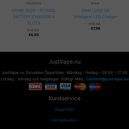
Hardware
Efest
HOHM TECH – SCHOOL
Efest LUSH Q4
BATTERY CHARGER 4
Intelligent LED Charger
SLOTS
€
19,96
€
7,98
€
16,63
€
6,65
JustVape.nu
JustVape.nu Slovakien Öppettider: Måndag - fredag - 09:00 - 17:00
Lördag - söndag och helgdagar: Stängt MAIL:
Contact@justvape.nu
Kundservice
Öppettider
Handelsvillkor