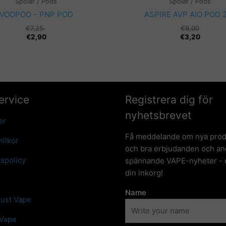
Spolar / Pods
Spolar / Pods
VOOPOO – PNP POD
ASPIRE AVP AIO POD 
€
7,25
€
8,00
€
2,90
€
3,20
ervice
Registrera dig för
nyhetsbrevet
er
Få meddelande om nya prod
illkor
och bra erbjudanden och an
tspolicy
spännande VAPE-nyheter - d
din inkorg!
Name
Just Vape
 Vape