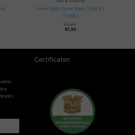
Glas & Adaptrar
2ml
Smok Bulb Pyrex Glass Tube # 1
(7.0ML)
€
3,32
€
1,33
Certificaten
ukter
dra
irekt i