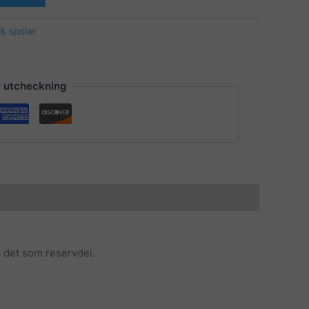
& spolar
r utcheckning
å det som reservdel.