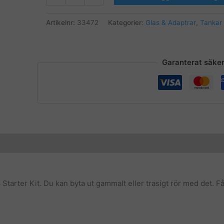
Q16
Replacement
Artikelnr:
33472
Kategorier:
Glas & Adaptrar
,
Tankar 
Pyrex
Glass
mängd
Garanterat säke
tarter Kit. Du kan byta ut gammalt eller trasigt rör med det. F