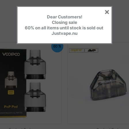
×
Dear Customers!
Closing sale
60% on all items until stock is sold out
Justvape.nu
60 %