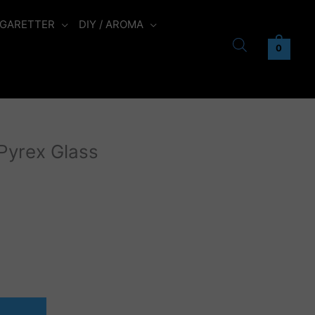
IGARETTER
DIY / AROMA
0
yrex Glass