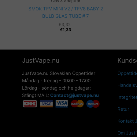
Glas & Adaptrar
SMOK TFV MINI V2 / TFV8 BABY 2
BULB GLAS TUBE # 7
€
3,32
€
1,33
JustVape.nu
Kunds
JustVape.nu Slovakien Öppettider:
Öppettid
Måndag - fredag - 09:00 - 17:00
Handelsv
Lördag - söndag och helgdagar:
Stängt MAIL:
Contact@justvape.nu
Integrite
Retur
Kontakt 
Om Just