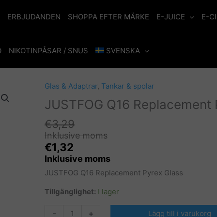
ERBJUDANDEN
SHOPPA EFTER MÄRKE
E-JUICE
E-C
O
NIKOTINPÅSAR / SNUS
SVENSKA
Glas & Adaptrar
,
Tankar & spolar
JUSTFOG Q16 Replacement P
€
3,29
Inklusive moms
€
1,32
Inklusive moms
JUSTFOG Q16 Replacement Pyrex Glass
Tillgänglighet:
I lager
JUSTFOG
-
+
Lägg till i varukorg