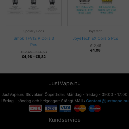
Spolar / Pods
Joyetech
Smok TFV12 P Coils 3
JoyeTech EX Coils 5 Pcs
Pcs
€
12,45
€
4,98
Prisintervall:
€
12,45
–
€
14,53
Prisintervall:
€12,45
€
4,98
–
€
5,82
€4,98
till
till
€14,53
€5,82
JustVape.nu
JustVape.nu Slovakien Öppettider: Måndag - fredag - 09:00 - 17:00
Lördag - söndag och helgdagar: Stängt MAIL:
Contact@justvape.nu
Kundservice