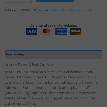
-
Flexus
Artikelnr:
396986
Kategorier:
Spolar / Pods
,
Tankar & spolar
Q
Pod
Cartridge
Garanterat säker utcheckning
mängd
Beskrivning
Aspire – Flexus Q Pod Cartridge
Aspire Flexus Q pod är den lättanvända ersättningen som
passar ditt Flexus Q vape-kit. Den kan rymma upp till 2 ml e-
vätska och eftersom den är kompatibel med de två spolarna
från Aspire Flexus-serien kommer du att uppleva en MTL
(Mouth To Lung) vapingstil. Båda spolarna säljs separat och
efterliknar inandningen av en cigarett, vilket skapar en mer
diskret mängd ånga.