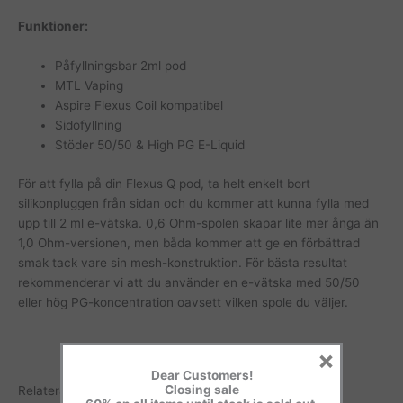
Funktioner:
Påfyllningsbar 2ml pod
MTL Vaping
Aspire Flexus Coil kompatibel
Sidofyllning
Stöder 50/50 & High PG E-Liquid
För att fylla på din Flexus Q pod, ta helt enkelt bort
silikonpluggen från sidan och du kommer att kunna fylla med
upp till 2 ml e-vätska. 0,6 Ohm-spolen skapar lite mer ånga än
1,0 Ohm-versionen, men båda kommer att ge en förbättrad
smak tack vare sin mesh-konstruktion. För bästa resultat
rekommenderar vi att du använder en e-vätska med 50/50
eller hög PG-koncentration oavsett vilken spole du väljer.
×
Dear Customers!
Closing sale
Relaterade produkter