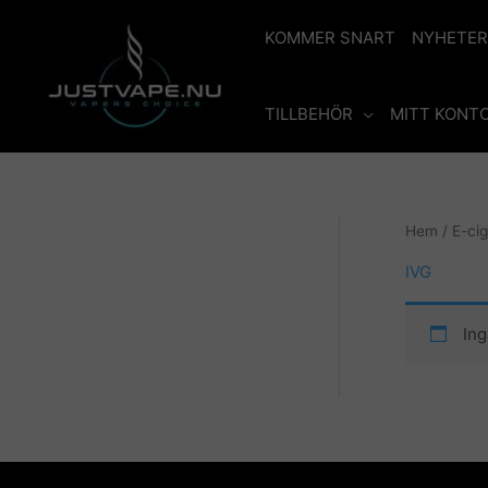
Hoppa
till
KOMMER SNART
NYHETER
innehåll
TILLBEHÖR
MITT KONT
Hem
/
E-ci
IVG
Ing