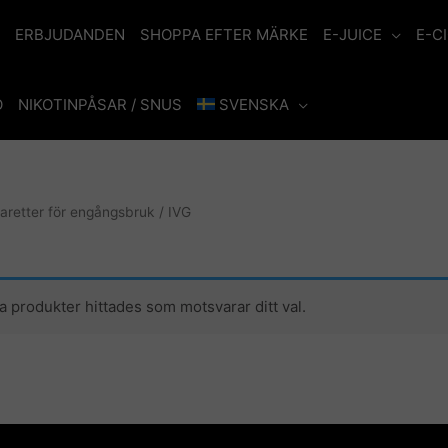
ERBJUDANDEN
SHOPPA EFTER MÄRKE
E-JUICE
E-C
O
NIKOTINPÅSAR / SNUS
SVENSKA
garetter för engångsbruk
/ IVG
a produkter hittades som motsvarar ditt val.