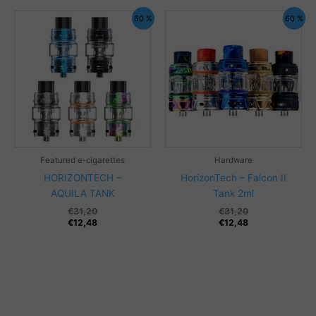
60 %
60 %
Featured e-cigarettes
Hardware
HORIZONTECH –
HorizonTech – Falcon II
AQUILA TANK
Tank 2ml
€
31,20
€
31,20
€
12,48
€
12,48