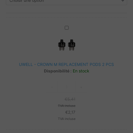
UWELL
-
CROWN
M
REPLACEMENT
PODS
UWELL - CROWN M REPLACEMENT PODS 2 PCS
2
En stock
Disponibilité :
PCS
quantité
-
+
de
UWELL
€
5,41
-
TVA incluse
CROWN
€
2,17
M
TVA incluse
REPLACEMENT
PODS