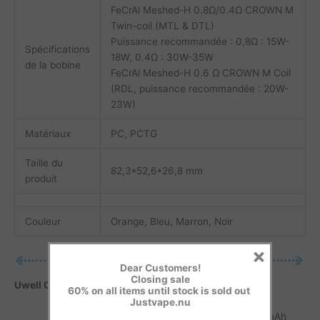
FeCrAl Meshed-H 0.8Ω/0.4Ω CROWN M
Twin-coil (MTL & DTL)
Puissance recommandée : 0,8Ω : 15W-
Spécifications
18W, 0.4Ω : 30W-35W
de la bobine
FeCrAl Meshed-H 0.6 Ω CROWN M Coil
(RDL, puissance recommandée : 20W-
23W)
Matériaux
PC, PCTG
Taille du
82,3*52,6*26,8 mm
produit
Couleur
Orange, Bleu, Marron, Noir
×
Dear Customers!
Closing sale
Uwell Crown M Détails :
60% on all items until stock is sold out
Justvape.nu
1. Alimenté par une batterie intégrée de 1000mAh