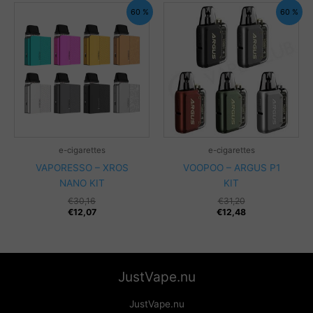
60 %
60 %
e-cigarettes
e-cigarettes
VAPORESSO – XROS
VOOPOO – ARGUS P1
NANO KIT
KIT
€
30,16
€
31,20
€
12,07
€
12,48
JustVape.nu
JustVape.nu