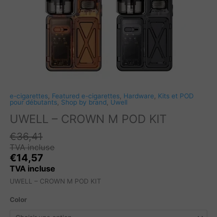
e-cigarettes
,
Featured e-cigarettes
,
Hardware
,
Kits et POD
pour débutants
,
Shop by brand
,
Uwell
UWELL – CROWN M POD KIT
€
36,41
TVA incluse
€
14,57
TVA incluse
UWELL – CROWN M POD KIT
Color