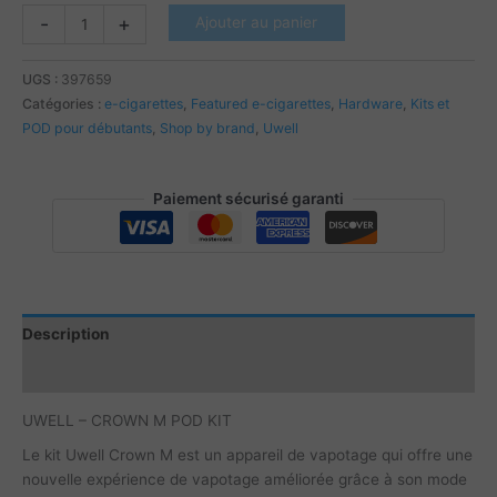
2
quantité
-
+
Ajouter au panier
PCS
de
UWELL
UGS :
397659
-
Catégories :
e-cigarettes
,
Featured e-cigarettes
,
Hardware
,
Kits et
CROWN
POD pour débutants
,
Shop by brand
,
Uwell
M
POD
KIT
Paiement sécurisé garanti
Description
Informations complémentaires
UWELL – CROWN M POD KIT
Le kit Uwell Crown M est un appareil de vapotage qui offre une
nouvelle expérience de vapotage améliorée grâce à son mode