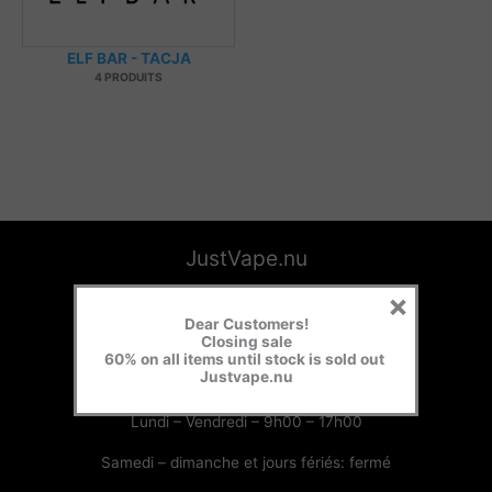
ELF BAR - TACJA
4 PRODUITS
JustVape.nu
×
JustVape.nu
Dear Customers!
Slovaquie
Closing sale
60% on all items until stock is sold out
Justvape.nu
Horaires d’ouvertures:
Lundi – Vendredi – 9h00 – 17h00
Samedi – dimanche et jours fériés: fermé