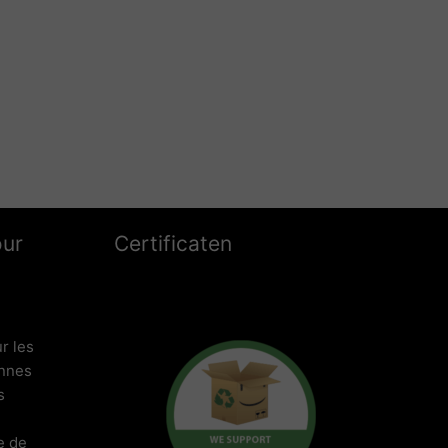
our
Certificaten
r les
onnes
s
e de