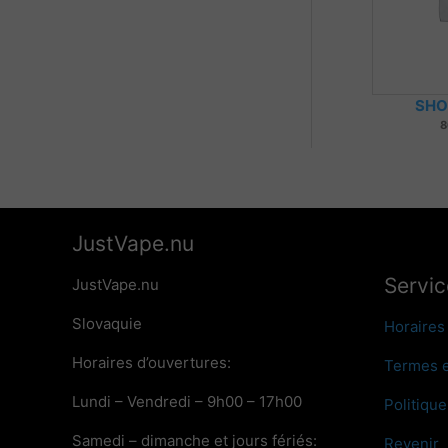
SHO
8
JustVape.nu
Servic
JustVape.nu
Slovaquie
Horaires
Horaires d’ouvertures:
Termes e
Lundi – Vendredi – 9h00 – 17h00
Politique
Samedi – dimanche et jours fériés:
Revenir