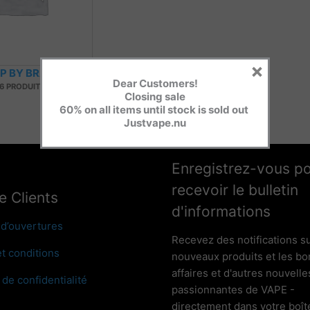
×
P BY BRAND
Dear Customers!
6 PRODUITS
Closing sale
60% on all items until stock is sold out
Justvape.nu
Enregistrez-vous p
recevoir le bulletin
e Clients
d'informations
 d’ouvertures
Recevez des notifications su
t conditions
nouveaux produits et les b
affaires et d'autres nouvelle
 de confidentialité
passionnantes de VAPE -
directement dans votre boît