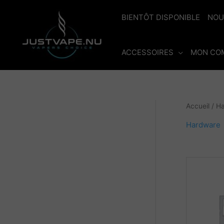
Aller
au
BIENTÔT DISPONIBLE
NOU
contenu
ACCESSOIRES
MON CO
Accueil
/ H
Hardware