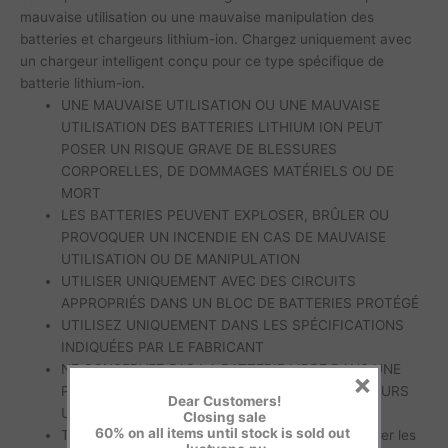
mauvaise utilisation ou une mauvaise manipulation des
batteries et chargeurs lithium-ion. Chargez uniquement avec
un chargeur intelligent conçu pour ce type spécifique de
batterie lithium-ion.
UNE MAUVAISE UTILISATION OU UNE MAUVAISE
UTILISATION DES BATTERIES LITHIUM ION PEUT
POSER UN RISQUE GRAVE DE BLESSURES
CORPORELLES, DE DOMMAGES MATÉRIELS OU DE
MORT
LES BATTERIES PEUVENT EXPLOSER, BRÛLER OU
PROVOQUER UN INCENDIE EN CAS DE MAUVAISE
UTILISATION OU DE MANIPULATION
UTILISER UNIQUEMENT AVEC DES CIRCUITS
APPROPRIÉS DANS UN BLOC DE BATTERIES PROTÉGÉ
UTILISEZ UNIQUEMENT DANS LES SPÉCIFICATIONS
INDIQUÉES PAR LE FABRICANT
NE CONSERVEZ PAS LA BATTERIE LIBRE DANS UNE
×
POCHE, UN SAC À MAIN ETC. – UTILISEZ TOUJOURS
Dear Customers!
UN ÉTUI OU UNE BOÎTE DE PROTECTION
Closing sale
60% on all items until stock is sold out
TENIR À L’ÉCART des objets métalliques pour éviter les