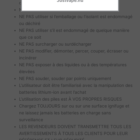
Justvape.nu
courts-circuits
NE PAS court-circuiter
NE PAS utiliser si l’emballage ou l’isolant est endommagé
ou déchiré
NE PAS utiliser s’il est endommagé de quelque manière
que ce soit
NE PAS surcharger ou surdécharger
NE PAS modifier, démonter, percer, couper, écraser ou
incinérer
NE PAS exposer à des liquides ou à des températures
élevées
NE PAS souder, souder par points uniquement
L’utilisateur doit être familiarisé avec la manipulation des
batteries lithium-ion avant l’achat
L’utilisation des piles est À VOS PROPRES RISQUES
Chargez TOUJOURS sur ou sur une surface ignifuge et
ne laissez jamais les batteries en charge sans
surveillance
LES REVENDEURS DOIVENT TRANSMETTRE TOUS LES
AVERTISSEMENTS À TOUS LES CLIENTS POUR LEUR