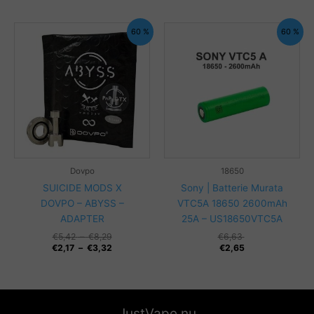
60 %
60 %
Dovpo
18650
SUICIDE MODS X
Sony | Batterie Murata
DOVPO – ABYSS –
VTC5A 18650 2600mAh
ADAPTER
25A – US18650VTC5A
Plage
€
5,42
–
€
8,29
€
6,63
de
Plage
€
2,17
–
€
3,32
€
2,65
prix :
de
€5,42
prix :
à
€2,17
€8,29
à
€3,32
JustVape.nu