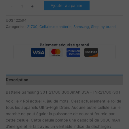
quantité
-
+
Ajouter au panier
de
Samsung
UGS :
22594
30T
Catégories :
21700
,
Cellules de batterie
,
Samsung
,
Shop by brand
21700
3000mAh
35A
Paiement sécurisé garanti
Batteri
-
INR21700-
30T
Description
Batterie Samsung 30T 21700 3000mAh 35A – INR21700-30T
Voici le « Roi actuel », jeu de mots. C’est actuellement le roi de
tous les appareils Ultra-High Drain. Aucune autre cellule sur le
marché ne peut égaler la puissance de courant fournie par
cette cellule. Cette cellule pompe une capacité de 3000 mAh
d’énergie et le fait avec un véritable indice de décharge /