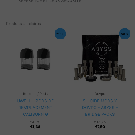
RÉFÉRENCE ET LEUR SÉCURITÉ
Produits similaires
60 %
60 %
Bobines / Pods
Dovpo
UWELL – PODS DE
SUICIDE MODS X
REMPLACEMENT
DOVPO – ABYSS –
CALIBURN G
BRIDGE PACKS
€
4,18
€
18,75
€
1,68
€
7,50