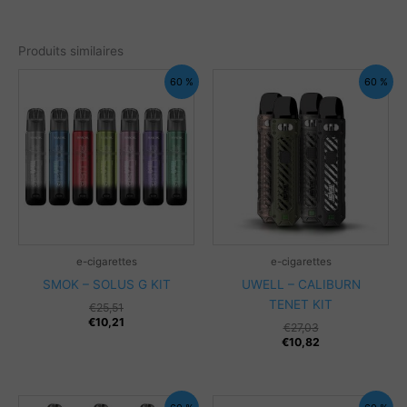
Produits similaires
60 %
60 %
e-cigarettes
e-cigarettes
SMOK – SOLUS G KIT
UWELL – CALIBURN
TENET KIT
€
25,51
€
10,21
€
27,03
€
10,82