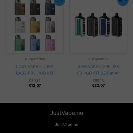
60 %
60 %
e-cigarettes
e-cigarettes
LOST VAPE – URSA
GEEKVAPE – OBELISK
BABY PRO POD KIT
60 POD KIT 2200mAh
€
30,16
€
55,16
€
12,07
€
22,07
JustVape.nu
JustVape.nu