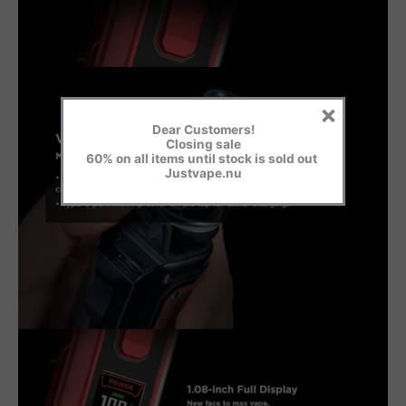
×
Dear Customers!
Closing sale
60% on all items until stock is sold out
Justvape.nu