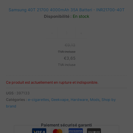
Batteri
Samsung 40T 21700 4000mAh 35A Batteri - INR21700-40T
-
En stock
Disponibilité :
INR21700-
40T
quantité
-
+
de
Samsung
€
9,13
40T
TVA incluse
21700
€
3,65
4000mAh
TVA incluse
35A
Batteri
-
Ce produit est actuellement en rupture et indisponible.
INR21700-
UGS :
397133
40T
Catégories :
e-cigarettes
,
Geekvape
,
Hardware
,
Mods
,
Shop by
brand
Paiement sécurisé garanti