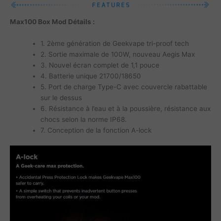
Max100 Box Mod Détails :
1. 2ème génération de Geekvape tri-proof tech
2. Sortie maximale de 100W, nouveau Aegis Max
3. Nouvel écran complet de 1,1 pouce
4. Batterie unique 21700/18650
5. Port de charge Type-C avec couvercle rabattable
sur le dessus
6. Résistance à l’eau et à la poussière, résistance aux
chocs selon la norme IP68.
7. Conception de la fonction A-lock