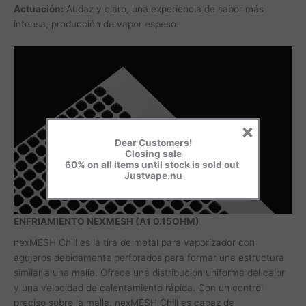
Actuación:
Audaz y claro, una experiencia de sabor más
intensa, producción de vapor espeso.
×
Dear Customers!
Closing sale
60% on all items until stock is sold out
Justvape.nu
ENFRIAMIENTO NEXMESH (A1 0.15OHM)
nexMESH Chill es la tira de metal para vaporizador con
agujeros debidamente perforados para formar una estructura
similar a una malla. Ofrece una distribución uniforme del calor
y una velocidad de calentamiento rápida. Con un control
preciso sobre la malla, nexMESH Chill es capaz de