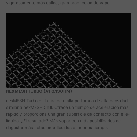
vigorosamente más cálida, gran producción de vapor.
NEXMESH TURBO (A1 0.13OHM)
nexMESH Turbo es la tira de malla perforada de alta densidad
similar a nexMESH Chill. Ofrece un tiempo de aceleración más
rápido y proporciona una gran superficie de contacto con el e-
líquido. ¿El resultado? Más vapor con más posibilidades de
degustar más notas en e-líquidos en menos tiempo.