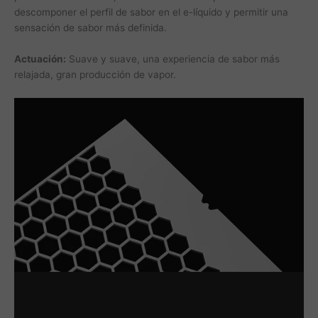
descomponer el perfil de sabor en el e-líquido y permitir una
sensación de sabor más definida.
Actuación:
Suave y suave, una experiencia de sabor más
relajada, gran producción de vapor.