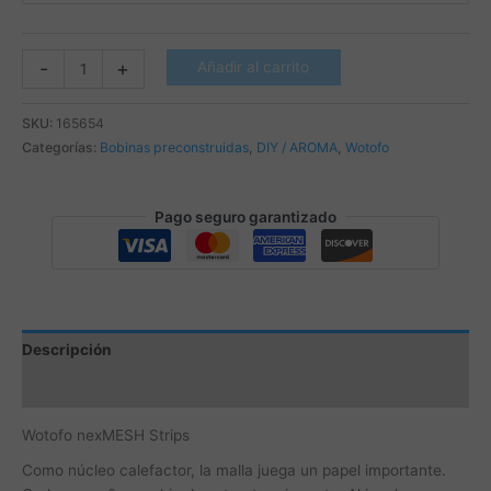
Wotofo
-
+
Añadir al carrito
nexMESH
Strips
SKU:
165654
cantidad
Categorías:
Bobinas preconstruidas
,
DIY / AROMA
,
Wotofo
Pago seguro garantizado
Descripción
Información adicional
Wotofo nexMESH Strips
Como núcleo calefactor, la malla juega un papel importante.