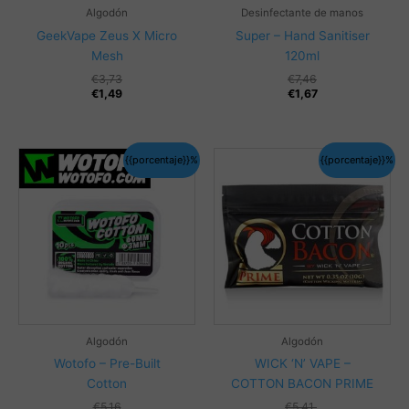
Algodón
Desinfectante de manos
GeekVape Zeus X Micro
Super – Hand Sanitiser
Mesh
120ml
El
El
€
3,73
€
7,46
precio
precio
€
1,49
€
1,67
original
actual
era:
es:
€7,46.
€1,67.
{{porcentaje}}%
{{porcentaje}}%
Algodón
Algodón
Wotofo – Pre-Built
WICK ‘N’ VAPE –
Cotton
COTTON BACON PRIME
€
5,16
€
5,41