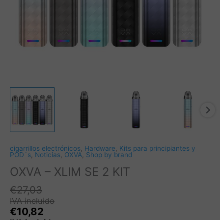
cigarrillos electrónicos
,
Hardware
,
Kits para principiantes y
POD´s
,
Noticias
,
OXVA
,
Shop by brand
OXVA – XLIM SE 2 KIT
€
27,03
IVA incluido
€
10,82