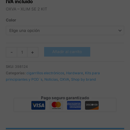
IVA incluido
OXVA – XLIM SE 2 KIT
Color
OXVA
-
+
Añadir al carrito
-
XLIM
SKU:
398124
SE
Categorías:
cigarrillos electrónicos
,
Hardware
,
Kits para
2
principiantes y POD´s
,
Noticias
,
OXVA
,
Shop by brand
KIT
cantidad
Pago seguro garantizado