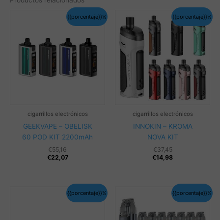
{{porcentaje}}%
{{porcentaje}}%
cigarrillos electrónicos
cigarrillos electrónicos
GEEKVAPE – OBELISK
INNOKIN – KROMA
60 POD KIT 2200mAh
NOVA KIT
€
55,16
€
37,45
€
22,07
€
14,98
{{porcentaje}}%
{{porcentaje}}%