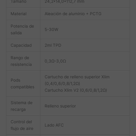
Tamaño
24,2*14,0*112,7 mm
Material
Aleación de aluminio + PCTG
Potencia de
5-30W
salida
Capacidad
2ml TPD
Rango de
0,3Ω-3,0Ω
resistencia
Cartucho de relleno superior Xlim
Pods
(0,4/0,6/0,8/1,2Ω)
compatibles
Cartucho Xlim V2 (0,6/0,8/1,2Ω)
Sistema de
Relleno superior
recarga
Control del
Lado AFC
flujo de aire