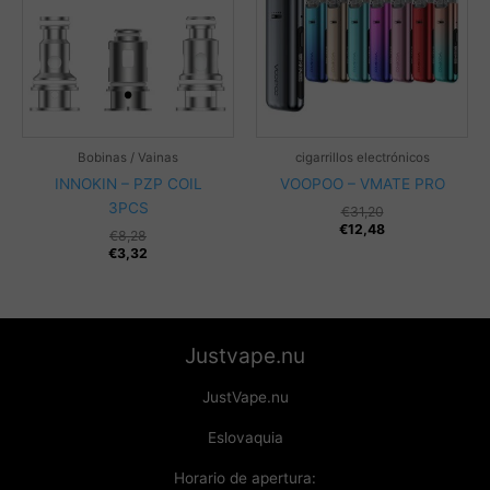
Bobinas / Vainas
cigarrillos electrónicos
INNOKIN – PZP COIL
VOOPOO – VMATE PRO
3PCS
€
31,20
€
12,48
€
8,28
€
3,32
Justvape.nu
JustVape.nu
Eslovaquia
Horario de apertura: