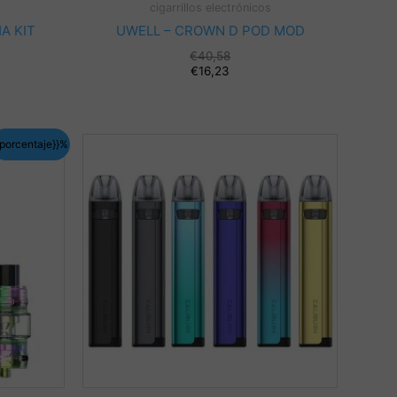
cigarrillos electrónicos
A KIT
UWELL – CROWN D POD MOD
€
40,58
€
16,23
{porcentaje}}%