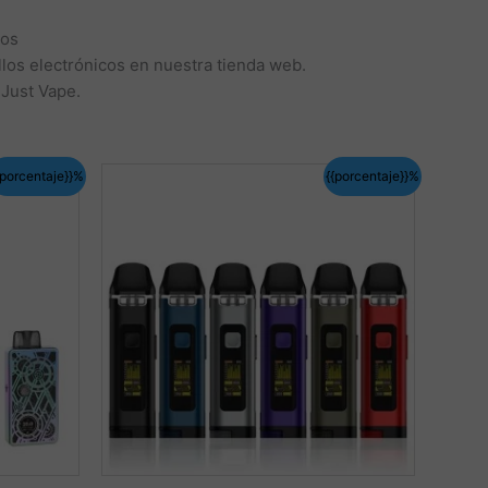
dos
los electrónicos en nuestra tienda web.
 Just Vape.
{porcentaje}}%
{{porcentaje}}%