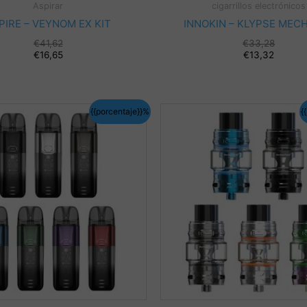
Aspirar
cigarrillos electrónicos
PIRE – VEYNOM EX KIT
INNOKIN – KLYPSE MECH
€
41,62
€
33,28
€
16,65
€
13,32
{{porcentaje}}%
{