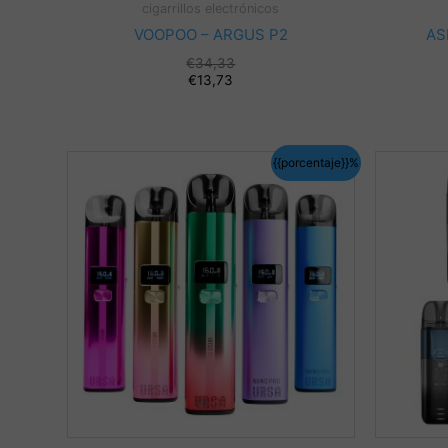
cigarrillos electrónicos
VOOPOO – ARGUS P2
AS
€
34,33
€
13,73
{{porcentaje}}%