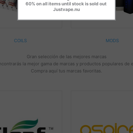
60% on all items until stock is sold out
Justvape.nu
COILS
MODS
Gran selección de las mejores marcas
contrarás la mejor gama de marcas y productos populares de e-c
Compra aquí tus marcas favoritas.