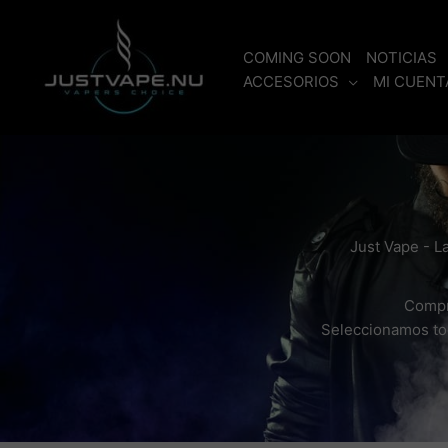
Ir
al
COMING SOON
NOTICIAS
contenido
ACCESORIOS
MI CUENT
Just Vape - La
Compra
Seleccionamos tod