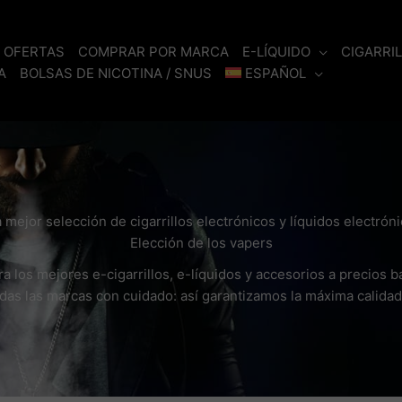
OFERTAS
COMPRAR POR MARCA
E-LÍQUIDO
CIGARRI
A
BOLSAS DE NICOTINA / SNUS
ESPAÑOL
 mejor selección de cigarrillos electrónicos y líquidos electró
Elección de los vapers
 los mejores e-cigarrillos, e-líquidos y accesorios a precios b
as las marcas con cuidado: así garantizamos la máxima calidad