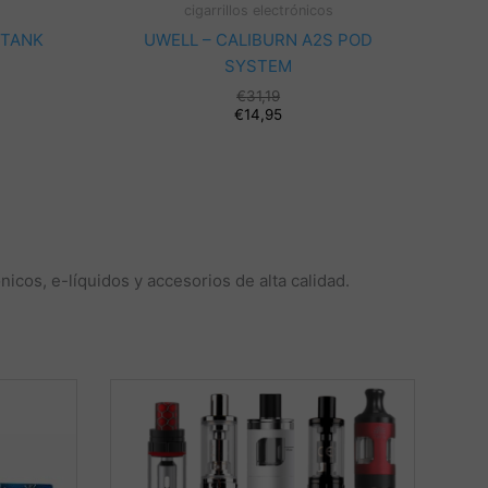
cigarrillos electrónicos
 TANK
UWELL – CALIBURN A2S POD
SYSTEM
El
€
31,19
precio
El
€
14,95
original
precio
era:
actual
€31,19.
es:
€14,95.
icos, e-líquidos y accesorios de alta calidad.