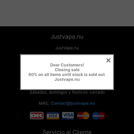
Justvape.nu
JustVape.nu
×
Eslovaquia
Dear Customers!
Closing sale
Horario de apertura:
60% on all items until stock is sold out
Justvape.nu
Lunes – Viernes – 09:00 – 17:00
Sábados, domingos y festivos: cerrado
MAIL:
Contact@justvape.nu
Servicio al Cliente