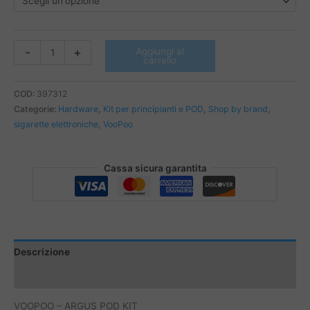
VOOPOO
-
+
Aggiungi al
carrello
-
ARGUS
POD
COD:
397312
KIT
Categorie:
Hardware
,
Kit per principianti e POD
,
Shop by brand
,
quantità
sigarette elettroniche
,
VooPoo
Cassa sicura garantita
Descrizione
Informazioni aggiuntive
VOOPOO – ARGUS POD KIT