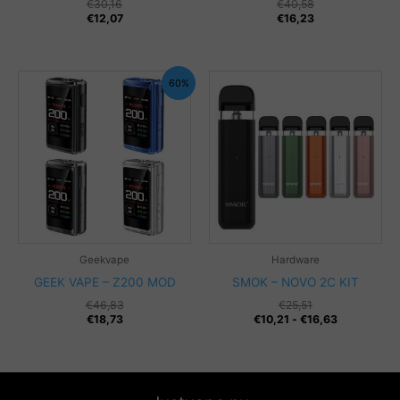
€
30,16
€
40,58
€
12,07
€
16,23
60%
Geekvape
Hardware
GEEK VAPE – Z200 MOD
SMOK – NOVO 2C KIT
€
46,83
€
25,51
Fascia
€
18,73
€
10,21
-
€
16,63
di
prezzo:
da
€10,21
a