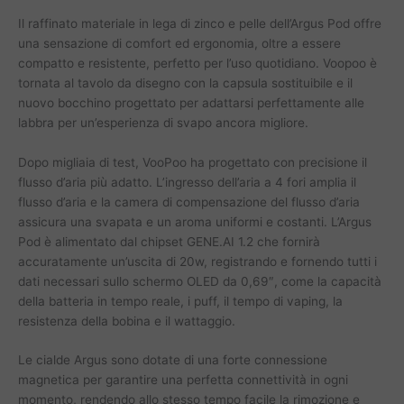
Il raffinato materiale in lega di zinco e pelle dell’Argus Pod offre
una sensazione di comfort ed ergonomia, oltre a essere
compatto e resistente, perfetto per l’uso quotidiano. Voopoo è
tornata al tavolo da disegno con la capsula sostituibile e il
nuovo bocchino progettato per adattarsi perfettamente alle
labbra per un’esperienza di svapo ancora migliore.
Dopo migliaia di test, VooPoo ha progettato con precisione il
flusso d’aria più adatto. L’ingresso dell’aria a 4 fori amplia il
flusso d’aria e la camera di compensazione del flusso d’aria
assicura una svapata e un aroma uniformi e costanti. L’Argus
Pod è alimentato dal chipset GENE.AI 1.2 che fornirà
accuratamente un’uscita di 20w, registrando e fornendo tutti i
dati necessari sullo schermo OLED da 0,69″, come la capacità
della batteria in tempo reale, i puff, il tempo di vaping, la
resistenza della bobina e il wattaggio.
Le cialde Argus sono dotate di una forte connessione
magnetica per garantire una perfetta connettività in ogni
momento, rendendo allo stesso tempo facile la rimozione e