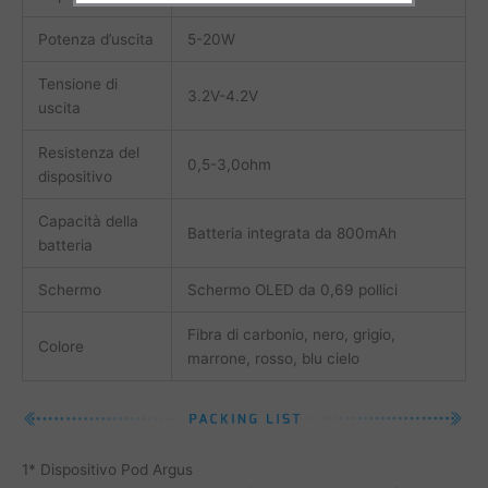
Potenza d’uscita
5-20W
Tensione di
3.2V-4.2V
uscita
Resistenza del
0,5-3,0ohm
dispositivo
Capacità della
Batteria integrata da 800mAh
batteria
Schermo
Schermo OLED da 0,69 pollici
Fibra di carbonio, nero, grigio,
Colore
marrone, rosso, blu cielo
1* Dispositivo Pod Argus