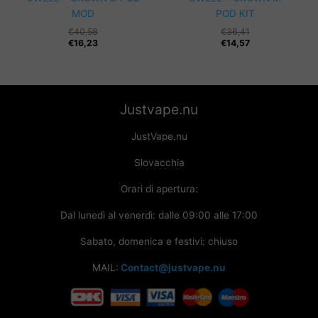
MOD
POD KIT
€
40,58
€
36,41
€
16,23
€
14,57
Justvape.nu
JustVape.nu
Slovacchia
Orari di apertura:
Dal lunedì al venerdì: dalle 09:00 alle 17:00
Sabato, domenica e festivi: chiuso
MAIL:
Contact@justvape.nu