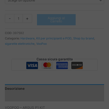
VOOPOO
-
+
Aggiungi al
carrello
-
ARGUS
P1
COD:
397592
KIT
Categorie:
Hardware
,
Kit per principianti e POD
,
Shop by brand
,
quantità
sigarette elettroniche
,
VooPoo
Cassa sicura garantita
Descrizione
Informazioni aggiuntive
VOOPOO – ARGUS P1 KIT