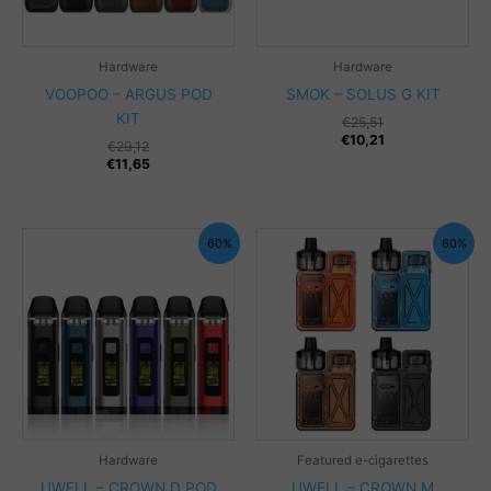
Hardware
Hardware
VOOPOO – ARGUS POD
SMOK – SOLUS G KIT
KIT
€
25,51
€
10,21
€
29,12
€
11,65
60%
60%
Hardware
Featured e-cigarettes
UWELL – CROWN D POD
UWELL – CROWN M