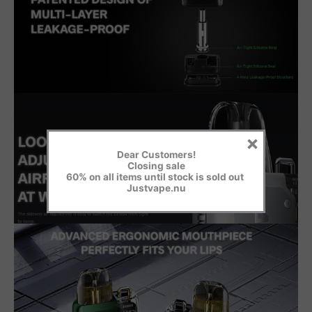
×
Dear Customers!
Closing sale
60% on all items until stock is sold out
Justvape.nu