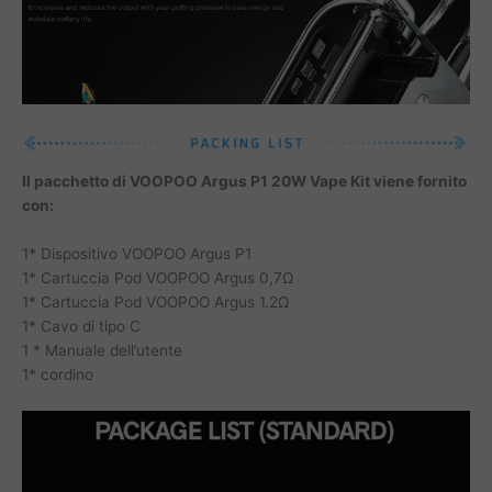
Il pacchetto di VOOPOO Argus P1 20W Vape Kit viene fornito
con:
1* Dispositivo VOOPOO Argus P1
1* Cartuccia Pod VOOPOO Argus 0,7Ω
1* Cartuccia Pod VOOPOO Argus 1.2Ω
1* Cavo di tipo C
1 * Manuale dell’utente
1* cordino