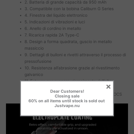
2. Batteria di grande capacità da 950 mAh
3. Compatibile con la bobina Caliburn G Series
4. Finestra del liquido elettronico
5. Indicazioni di vibrazioni e luci
6. Anello di cordino in metallo
7. Ricarica rapida 2A Type-C
8. Design a forma quadrata, guscio in metallo
massiccio
9. Dettagli di bulloni e rivetti attraverso il processo di
pressofusione
10. Resistenza all’abrasione grazie al rivestimento
galvanico
11. Estrarre per svapare, riempimento dall’alto
×
12. Regolazione precisa del flusso d’aria
Dear Customers!
13. Tecnologia di regolazione del sapore Pro-FOCS
Closing sale
60% on all items until stock is sold out
Justvape.nu