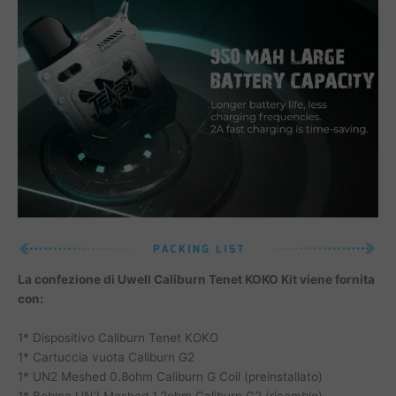
La confezione di Uwell Caliburn Tenet KOKO Kit viene fornita
con:
1* Dispositivo Caliburn Tenet KOKO
1* Cartuccia vuota Caliburn G2
1* UN2 Meshed 0.8ohm Caliburn G Coil (preinstallato)
1* Bobina UN2 Meshed 1.2ohm Caliburn G2 (ricambio)