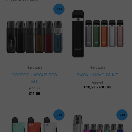
60%
Hardware
Hardware
VOOPOO – ARGUS POD
SMOK – NOVO 2C KIT
KIT
€
25,51
Fascia
€
10,21
-
€
16,63
€
29,12
di
€
11,65
prezzo:
da
€10,21
a
€16,63
60%
60%