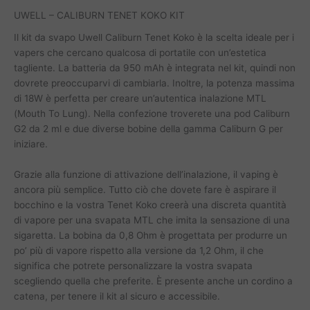
UWELL – CALIBURN TENET KOKO KIT
Il kit da svapo Uwell Caliburn Tenet Koko è la scelta ideale per i
vapers che cercano qualcosa di portatile con un’estetica
tagliente. La batteria da 950 mAh è integrata nel kit, quindi non
dovrete preoccuparvi di cambiarla. Inoltre, la potenza massima
di 18W è perfetta per creare un’autentica inalazione MTL
(Mouth To Lung). Nella confezione troverete una pod Caliburn
G2 da 2 ml e due diverse bobine della gamma Caliburn G per
iniziare.
Grazie alla funzione di attivazione dell’inalazione, il vaping è
ancora più semplice. Tutto ciò che dovete fare è aspirare il
bocchino e la vostra Tenet Koko creerà una discreta quantità
di vapore per una svapata MTL che imita la sensazione di una
sigaretta. La bobina da 0,8 Ohm è progettata per produrre un
po’ più di vapore rispetto alla versione da 1,2 Ohm, il che
significa che potrete personalizzare la vostra svapata
scegliendo quella che preferite. È presente anche un cordino a
catena, per tenere il kit al sicuro e accessibile.