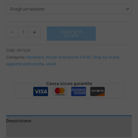
UWELL
-
+
Aggiungi al
carrello
-
CALIBURN
TENET
COD:
397629
KOKO
Categorie:
Hardware
,
Kit per principianti e POD
,
Shop by brand
,
KIT
sigarette elettroniche
,
Uwell
quantità
Cassa sicura garantita
Descrizione
Informazioni aggiuntive