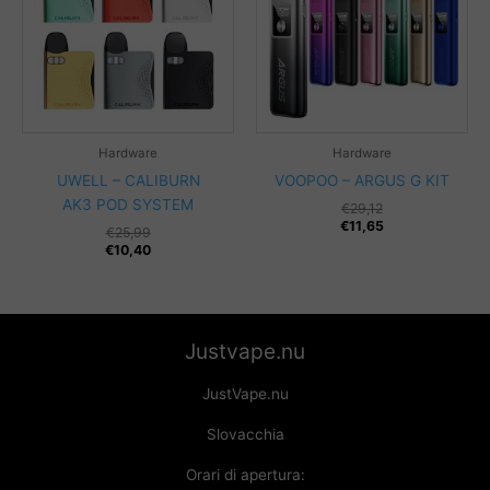
Hardware
Hardware
UWELL – CALIBURN
VOOPOO – ARGUS G KIT
AK3 POD SYSTEM
€
29,12
€
11,65
€
25,99
€
10,40
Justvape.nu
JustVape.nu
Slovacchia
Orari di apertura: