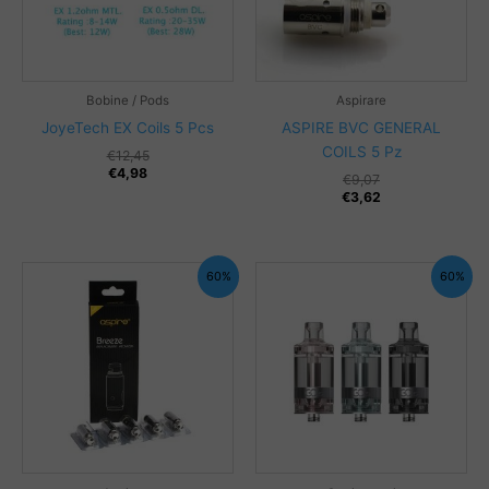
Bobine / Pods
Aspirare
JoyeTech EX Coils 5 Pcs
ASPIRE BVC GENERAL
COILS 5 Pz
€
12,45
€
4,98
€
9,07
€
3,62
60%
60%