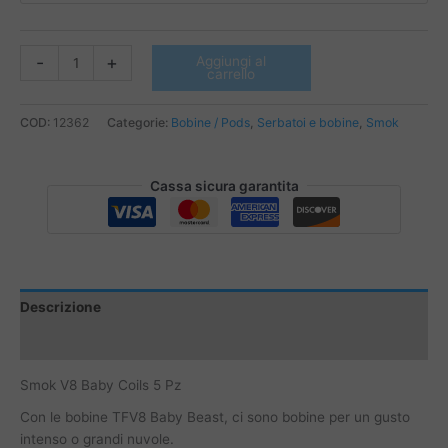
Smok
-
+
Aggiungi al
carrello
V8
Baby
Coils
COD:
12362
Categorie:
Bobine / Pods
,
Serbatoi e bobine
,
Smok
5
Pz
Cassa sicura garantita
quantità
Descrizione
Informazioni aggiuntive
Smok V8 Baby Coils 5 Pz
Con le bobine TFV8 Baby Beast, ci sono bobine per un gusto
intenso o grandi nuvole.