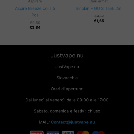
Aspirare
Carri armati
Aspire Breeze coils 5
Innokin – GO S Tank 2ml
Pcs
€
4,12
€
1,65
€
9,60
€
3,84
Justvape.nu
JustVape.nu
Slovacchia
Orari di apertura:
Dal lunedì al venerdì: dalle 09:00 alle 17:00
Sabato, domenica e festivi: chiuso
MAIL:
Contact@justvape.nu