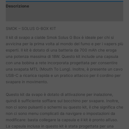
Descrizione
Informazioni aggiuntive
SMOK – SOLUS G-BOX KIT
Il kit di svapo a cialde Smok Solus G Box è ideale per chi si
avvicina per la prima volta al mondo del fumo e per i vapers più
esperti. Il kit è dotato di una batteria da 700 mAh che eroga
una potenza massima di 18W. Questo kit include una capsula
con una bobina a rete incorporata progettata per consentire
una svapata MTL (Mouth To Lung). Inoltre, è presente un cavo
USB-C a ricarica rapida e un pratico attacco per il cordino per
svapare in movimento.
Questo kit da svapo è dotato di attivazione per inalazione,
quindi è sufficiente soffiare sul bocchino per svapare. Inoltre,
non ci sono pulsanti o schermi su questo kit, il che significa che
non ci sono menu complicati da navigare o impostazioni da
modificare: basta collegare la capsula e il kit è pronto all’uso.
La capsula inclusa in questo kit è stata progettata per una