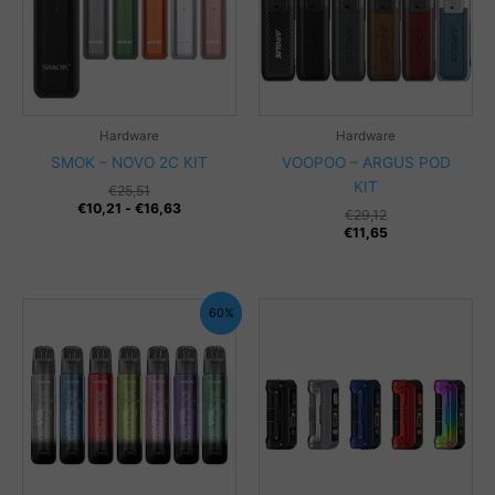
Hardware
Hardware
SMOK – NOVO 2C KIT
VOOPOO – ARGUS POD
KIT
€
25,51
Fascia
€
10,21
-
€
16,63
€
29,12
di
€
11,65
prezzo:
da
€10,21
a
€16,63
60%