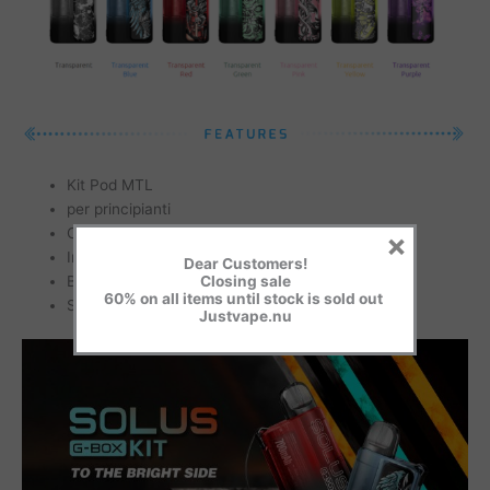
Kit Pod MTL
per principianti
Cialde ricaricabili da 2 ml
×
Inspirare attivato
Dear Customers!
Batteria integrata da 700 mAh
Closing sale
60% on all items until stock is sold out
Struttura compatta
Justvape.nu