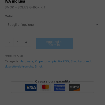
IVA inclusa
SMOK – SOLUS G-BOX KIT
Color
SMOK
-
+
Aggiungi al
carrello
-
SOLUS
G-
COD:
397728
BOX
Categorie:
Hardware
,
Kit per principianti e POD
,
Shop by brand
,
KIT
sigarette elettroniche
,
Smok
quantità
Cassa sicura garantita