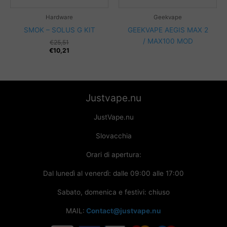
Hardware
Geekvape
SMOK – SOLUS G KIT
GEEKVAPE AEGIS MAX 2
/ MAX100 MOD
€
25,51
€
10,21
Justvape.nu
JustVape.nu
Slovacchia
Orari di apertura:
Dal lunedì al venerdì: dalle 09:00 alle 17:00
Sabato, domenica e festivi: chiuso
MAIL:
Contact@justvape.nu