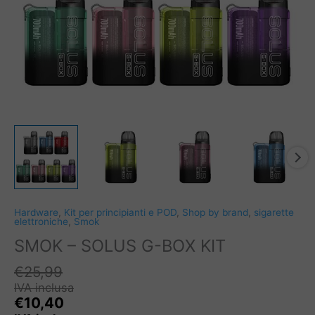
Hardware
,
Kit per principianti e POD
,
Shop by brand
,
sigarette
elettroniche
,
Smok
SMOK – SOLUS G-BOX KIT
€
25,99
IVA inclusa
€
10,40