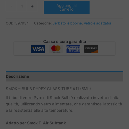
SMOK
-
+
Aggiungi al
carrello
-
BULB
PYREX
COD:
397934
Categorie:
Serbatoi e bobine
,
Vetro e adattatori
GLASS
TUBE
Cassa sicura garantita
#11
(5ML)
quantità
Descrizione
SMOK – BULB PYREX GLASS TUBE #11 (5ML)
Il tubo di vetro Pyrex di Smok Bulb è realizzato in vetro di alta
qualità, utilizzando vetro alimentare, che garantisce l’atossicità
e la resistenza alle alte temperature.
Adatto per
Smok T-Air Subtank