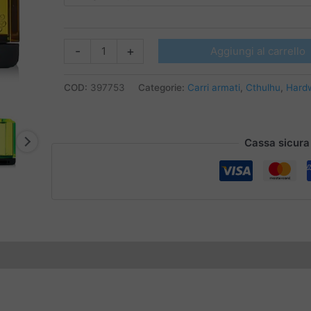
CTHULHU
-
+
Aggiungi al carrello
MOD
-
COD:
397753
Categorie:
Carri armati
,
Cthulhu
,
Hard
KRAKEN
BORO
TANK
Cassa sicura
quantità