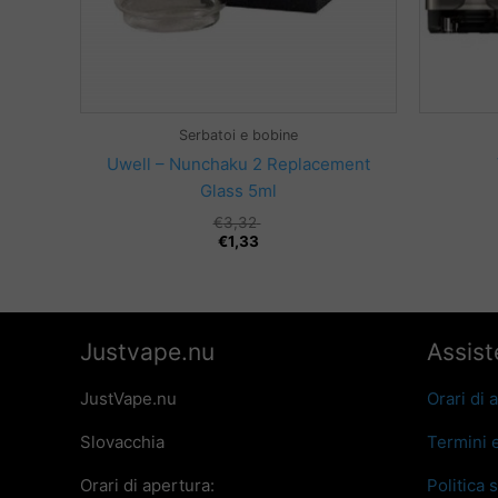
Serbatoi e bobine
Uwell – Nunchaku 2 Replacement
Glass 5ml
€
3,32
€
1,33
Justvape.nu
Assist
JustVape.nu
Orari di 
Slovacchia
Termini 
Orari di apertura:
Politica 