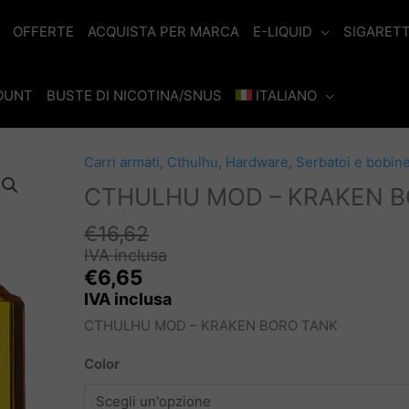
OFFERTE
ACQUISTA PER MARCA
E-LIQUID
SIGARET
COUNT
BUSTE DI NICOTINA/SNUS
ITALIANO
Carri armati
,
Cthulhu
,
Hardware
,
Serbatoi e bobin
CTHULHU MOD – KRAKEN 
€
16,62
IVA inclusa
€
6,65
IVA inclusa
CTHULHU MOD – KRAKEN BORO TANK
Color