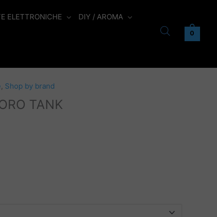
TE ELETTRONICHE
DIY / AROMA
0
e
,
Shop by brand
BORO TANK