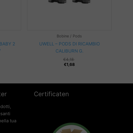
Bobine / Pods
 BABY 2
UWELL – PODS DI RICAMBIO
7
CALIBURN G.
€
4,18
€
1,68
ter
Certificaten
dotti,
ssanti
ella tua