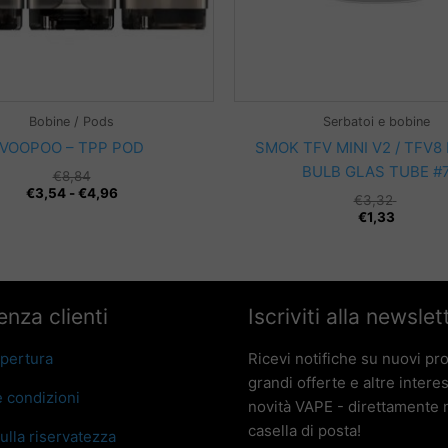
Bobine / Pods
Serbatoi e bobine
VOOPOO – TPP POD
SMOK TFV MINI V2 / TFV8
BULB GLAS TUBE #
€
8,84
Fascia
€
3,54
-
€
4,96
€
3,32
di
€
1,33
prezzo:
da
€3,54
a
€4,96
enza clienti
Iscriviti alla newslet
apertura
Ricevi notifiche su nuovi pro
grandi offerte e altre intere
e condizioni
novità VAPE - direttamente n
casella di posta!
sulla riservatezza