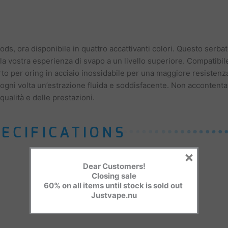
s, ora disponibile in quattro accattivanti colori. Questo serbat
la vostra esperienza di svapo a un livello superiore. Compatibile
 per oring in acciaio inossidabile per una maggiore resistenza e 
o ogni volta un’estrazione fluida e soddisfacente. Non accontentat
ualità e delle prestazioni.
×
Dear Customers!
Closing sale
60% on all items until stock is sold out
Justvape.nu