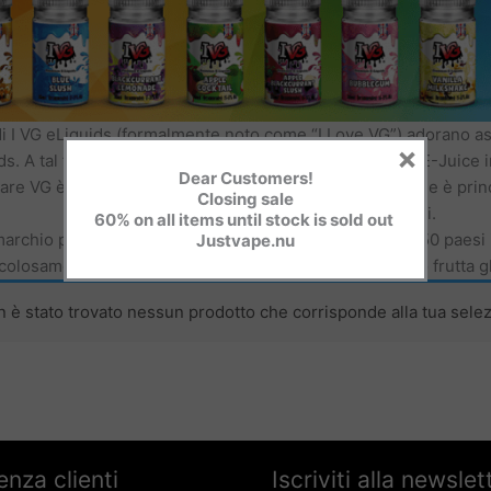
 di I VG eLiquids (formalmente noto come “I Love VG”) adorano 
×
ds. A tal fine, hanno deciso di nominare il loro marchio E-Juice in 
Dear Customers!
lare VG è l’ingrediente principale di qualsiasi ELiquid, che è pr
Closing sale
grandi.
60% on all items until stock is sold out
archio premiato a livello mondiale disponibile in oltre 50 paesi 
Justvape.nu
olosamente fatte a mano per tutti i gusti che includono frutta ghia
 è stato trovato nessun prodotto che corrisponde alla tua selez
enza clienti
Iscriviti alla newslet