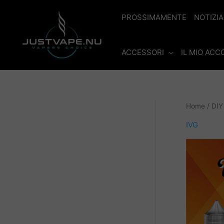
Vai
al
PROSSIMAMENTE
NOTIZIA
contenuto
ACCESSORI
IL MIO AC
Home
/
DIY
IVG