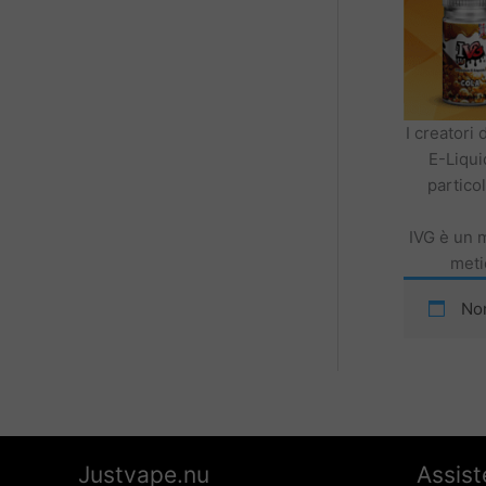
I creatori
E-Liqui
partico
IVG è un m
metic
Non
Justvape.nu
Assist