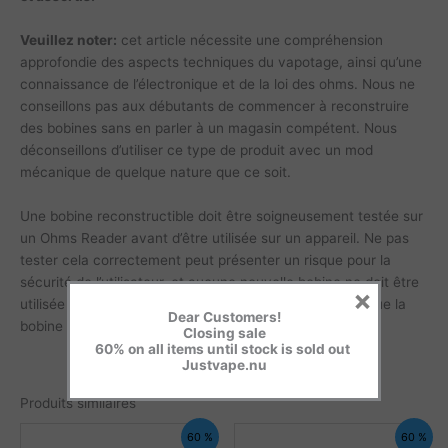
Veuillez noter:
cet article nécessite une compréhension
approfondie des aspects techniques du vapotage, ainsi qu’une
connaissance de l’électronique et de la loi des ohms. Nous ne
conseillons pas aux débutants de commencer à reconstruire
des bobines sans en parler à un magasin compétent. Nous
déconseillons d’utiliser ce type de produit avec un mod
mécanique de quelque nature que ce soit.
Une bobine reconstructible doit être soigneusement testée sur
un Ohms Reader avant d’être utilisée sur un appareil. Ne pas
tester cela correctement peut présenter un risque pour la
sécurité de l’utilisateur, et aucune nouvelle bobine ne doit être
×
utilisée sur un appareil de vapotage électronique tant que la
Dear Customers!
bobine n’est pas connue pour être sûre.
Closing sale
60% on all items until stock is sold out
Justvape.nu
Produits similaires
60 %
60 %