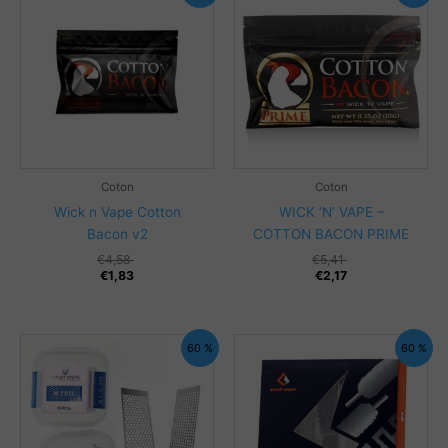
Coton
Coton
Wick n Vape Cotton
WICK ‘N’ VAPE –
Bacon v2
COTTON BACON PRIME
€
4,58
€
5,41
€
1,83
€
2,17
60 %
60 %