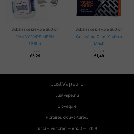
Bobines de pré-construction
Bobines de pré-construction
VANDY VAPE MESH
GeekVape Zeus X Micro
COILS
Mesh
€
5,72
€
3,73
€
2,29
€
1,49
JustVape.nu
JustVape.nu
Slovaquie
Horaires d’ouvertures:
Lundi – Vendredi – 9h00 – 17h00