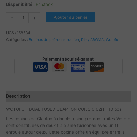
Disponibilité :
En stock
quantité
-
+
Ajouter au panier
de
WOTOFO
UGS :
158534
-
Catégories :
Bobines de pré-construction
,
DIY / AROMA
,
Wotofo
DUAL
FUSED
CLAPTON
Paiement sécurisé garanti
COILS
0.62Ω
Description
WOTOFO – DUAL FUSED CLAPTON COILS 0.62Ω – 10 pcs
Les bobines de Clapton à double fusion pré-construites Wotofo
sont constituées de deux fils à âme fusionnée avec un fil
enroulé autour d’eux. Cette bobine offre un équilibre entre la