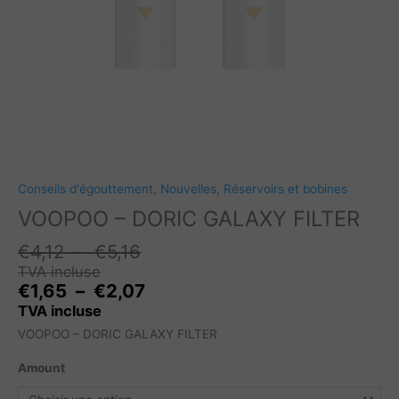
Conseils d'égouttement
,
Nouvelles
,
Réservoirs et bobines
VOOPOO – DORIC GALAXY FILTER
Plage
€
4,12
–
€
5,16
de
TVA incluse
prix :
Plage
€
1,65
–
€
2,07
€4,12
de
TVA incluse
à
prix :
VOOPOO – DORIC GALAXY FILTER
€5,16
€1,65
à
Amount
€2,07