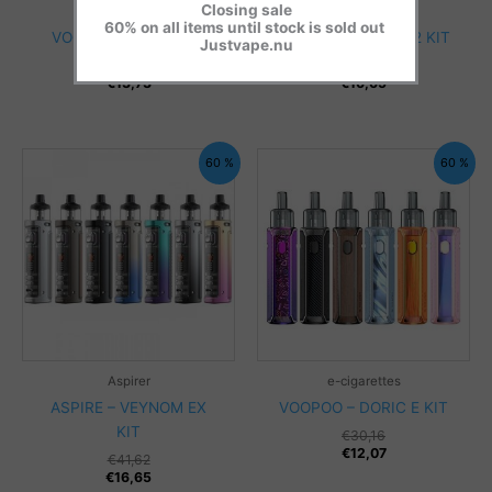
Closing sale
e-cigarettes
e-cigarettes
60% on all items until stock is sold out
VOOPOO – ARGUS P2
VOOPOO – DRAG S2 KIT
Justvape.nu
€
34,33
€
41,62
€
13,73
€
16,65
60 %
60 %
Aspirer
e-cigarettes
ASPIRE – VEYNOM EX
VOOPOO – DORIC E KIT
KIT
€
30,16
€
12,07
€
41,62
€
16,65