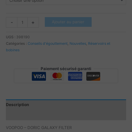
quantité
-
+
Ajouter au panier
de
VOOPOO
UGS :
398190
-
Catégories :
Conseils d'égouttement
,
Nouvelles
,
Réservoirs et
DORIC
bobines
GALAXY
FILTER
Paiement sécurisé garanti
Description
Informations complémentaires
VOOPOO – DORIC GALAXY FILTER