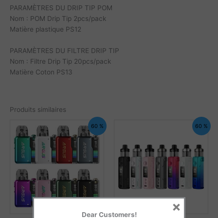
PARAMÈTRES DU DRIP TIP POM
Nom : POM Drip Tip 2pcs/pack
Matière plastique PS12
PARAMÈTRES DU FILTRE DRIP TIP
Nom : Filtre Drip Tip 20pcs/pack
Matière Coton PS13
Produits similaires
60 %
60 %
×
Dear Customers!