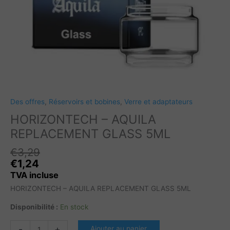
Des offres
,
Réservoirs et bobines
,
Verre et adaptateurs
HORIZONTECH – AQUILA
REPLACEMENT GLASS 5ML
€
3,29
Le
L
€
1,24
prix
pr
TVA incluse
initial
ac
HORIZONTECH – AQUILA REPLACEMENT GLASS 5ML
était :
es
€3,29.
€1
Disponibilité :
En stock
quantité
-
+
Ajouter au panier