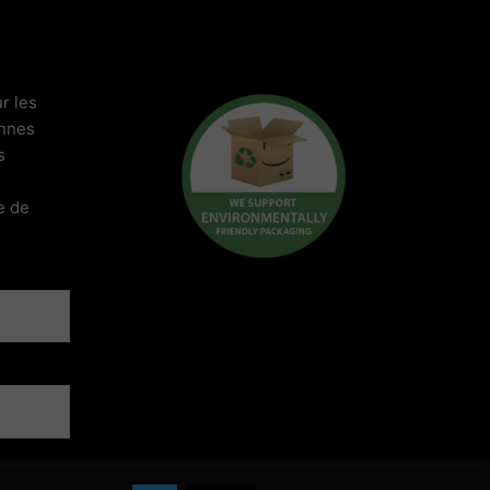
r les
onnes
s
e de