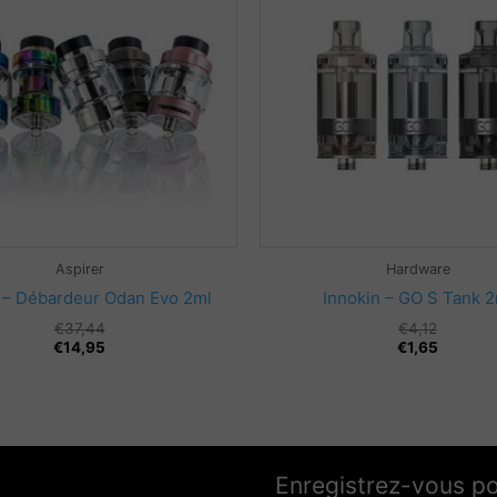
Aspirer
Hardware
 – Débardeur Odan Evo 2ml
Innokin – GO S Tank 2
Le
Le
€
37,44
€
4,12
prix
prix
€
14,95
€
1,65
initial
actuel
était :
est :
€37,44.
€14,95.
Enregistrez-vous p