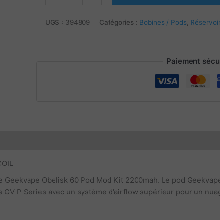
de
GEEKVAPE
UGS :
394809
Catégories :
Bobines / Pods
,
Réservoir
-
OBELISK
60
Paiement sécur
CARTOUCHE
4ML
-
AVEC
COIL
COIL
e Geekvape Obelisk 60 Pod Mod Kit 2200mah. Le pod Geekvape O
 GV P Series avec un système d’airflow supérieur pour un nuag