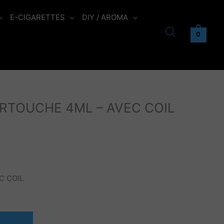
E-CIGARETTES
DIY / AROMA
0
ARTOUCHE 4ML – AVEC COIL
C COIL