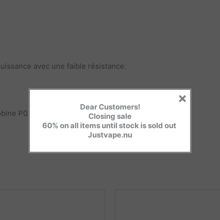
issance avec une faible résistance.
×
Dear Customers!
bobine P0.4Ω, 50-60W)
Closing sale
60% on all items until stock is sold out
Justvape.nu