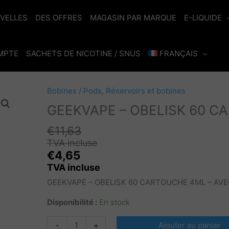
VELLES
DES OFFRES
MAGASIN PAR MARQUE
E-LIQUIDE
MPTE
SACHETS DE NICOTINE / SNUS
FRANÇAIS
Bobines / Pods
,
Réservoirs et bobines
GEEKVAPE – OBELISK 60 C
€
11,63
TVA incluse
€
4,65
TVA incluse
GEEKVAPE – OBELISK 60 CARTOUCHE 4ML – AVE
Disponibilité :
En stock
quantité
-
+
Ajouter au panier