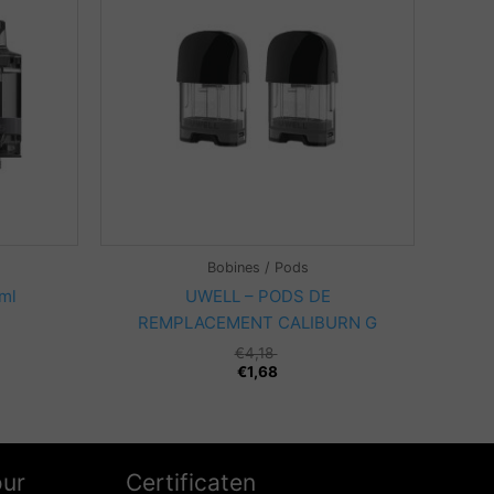
Bobines / Pods
ml
UWELL – PODS DE
REMPLACEMENT CALIBURN G
€
4,18
€
1,68
our
Certificaten