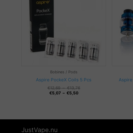
Bobines / Pods
Aspire PockeX Coils 5 Pcs
Aspire
Plage
€
12,69
–
€
13,76
Plage
de
€
5,07
–
€
5,50
de
prix :
prix :
€12,69
€5,07
à
à
€13,76
€5,50
JustVape.nu