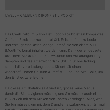
Zusätzliche Informationen
UWELL – CALIBURN & IRONFIST L POD KIT
Das Uwell Caliburn & Iron Fist L pod vape kit ist ein kompaktes
Gerät im Streichholzschachtel-Stil. Er ist einfach zu bedienen
und erzeugt eine kleine Menge Dampf, die von einem MTL
(Mouth To Lung) inhaliert werden kann. Dank des eingebauten
690-mAh-Akkus können Sie zwischen den Aufladungen länger
dampfen und das Kit erreicht dank USB-C-Schnellladung
schnell die volle Ladung. Jedes Kit enthält einen
wiederbefüllbaren Caliburn & Ironfist L Pod und zwei Coils, um
den Einstieg zu erleichtern.
Da dieses Kit inhalationsaktiviert ist, gibt es keine Menüs,
durch die Sie navigieren müssen, und Sie müssen auch nicht
zu viel Zeit mit dem Klicken von Tasten verbringen. Alles, was
Sie tun müssen, um mit dem Dampfen anzufangen, ist, fünfmal
auf die Einschalttaste zu drücken, um das Gerät einzuschalten,