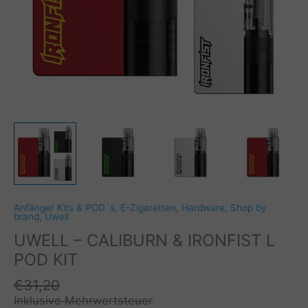
Anfänger Kits & POD´s
,
E-Zigaretten
,
Hardware
,
Shop by
brand
,
Uwell
UWELL – CALIBURN & IRONFIST L
POD KIT
€
31,20
Inklusive Mehrwertsteuer