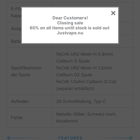
E-Flüssigkeit
×
2ml
Kapazität
Dear Customers!
Closing sale
60% on all items until stock is sold out
Ausgangsleistung
Maximal 16W
Justvape.nu
Batteriekapazität
690mAh
FeCrAI UN2 Mesh-H 0.8ohm
Caliburn G Spule
Spezifikationen
FeCrAI UN2 Mesh-H 1.2ohm
der Spule
Caliburn G2 Spule
FeCrAI 1.0ohm Caliburn G Coil
(separat erhältlich)
Aufladen
2A Schnellladung, Typ-C
Metallic-Silber, Schwarz matt,
Farbe
Korallenrot