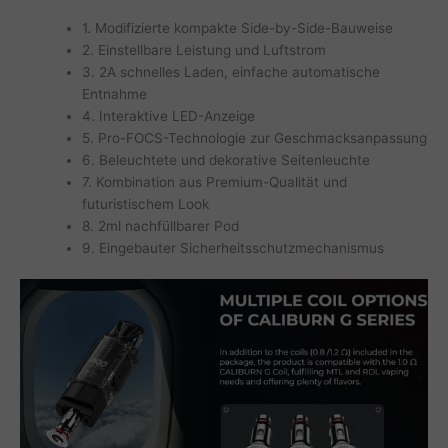
1. Modifizierte kompakte Side-by-Side-Bauweise
2. Einstellbare Leistung und Luftstrom
3. 2A schnelles Laden, einfache automatische
Entnahme
4. Interaktive LED-Anzeige
5. Pro-FOCS-Technologie zur Geschmacksanpassung
6. Beleuchtete und dekorative Seitenleuchte
7. Kombination aus Premium-Qualität und
futuristischem Look
8. 2ml nachfüllbarer Pod
9. Eingebauter Sicherheitsschutzmechanismus