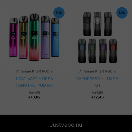
60%
60%
Anfänger Kits & POD´s
Anfänger Kits & POD´s
LOST VAPE – URSA
VAPORESSO – LUXE X
NANO PRO POD KIT
KIT
€
27,03
€
31,20
€
10,82
€
12,48
Justvape.nu