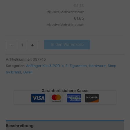
CALIBURN
€
4,13
&
Inklusive Mehrwertsteuer
IRONFIST
€
1,65
L
Inklusive Mehrwertsteuer
REPLACEABLE
PODS
2PCS
UWELL
-
+
In den Warenkorb
Menge
-
CALIBURN
Artikelnummer:
397740
&
Kategorien:
Anfänger Kits & POD´s
,
E-Zigaretten
,
Hardware
,
Shop
IRONFIST
by brand
,
Uwell
L
POD
KIT
Garantiert sichere Kasse
Menge
Beschreibung