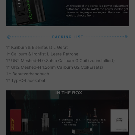
1* Kaliburn & Eisenfaust L Gerät
1* Caliburn & Ironfist L Leere Patrone
1* UN2 Meshed-H 0.8ohm Caliburn G Coil (vorinstalliert)
1* UN2 Meshed-H 1.2ohm Caliburn G2 Coil(Ersatz)
1 * Benutzerhandbuch
1* Typ-C-Ladekabel