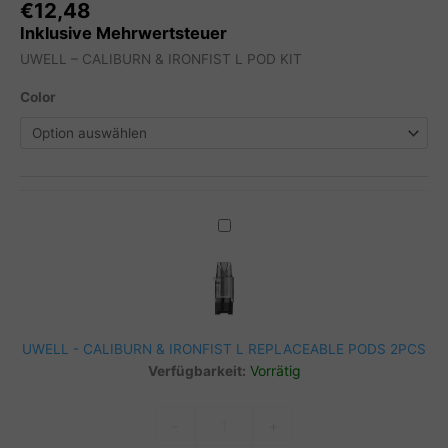
€
12,48
Inklusive Mehrwertsteuer
UWELL – CALIBURN & IRONFIST L POD KIT
Color
UWELL
-
CALIBURN
&
IRONFIST
L
UWELL - CALIBURN & IRONFIST L REPLACEABLE PODS 2PCS
REPLACEABLE
Vorrätig
Verfügbarkeit:
PODS
2PCS
UWELL
-
+
-