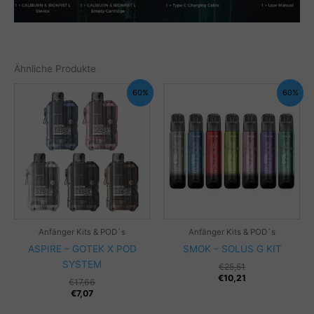
Ähnliche Produkte
60%
60%
Anfänger Kits & POD´s
Anfänger Kits & POD´s
ASPIRE – GOTEK X POD
SMOK – SOLUS G KIT
SYSTEM
€
25,51
€
10,21
€
17,66
€
7,07