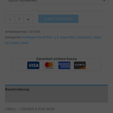
UWELL
-
+
In den Warenkorb
-
CROWN
Artikelnummer:
397496
D
Kategorien:
Anfänger Kits & POD´s
,
E-Zigaretten
,
Hardware
,
Shop
POD
by brand
,
Uwell
MOD
Menge
Garantiert sichere Kasse
Beschreibung
Zusätzliche Informationen
UWELL – CROWN D POD MOD