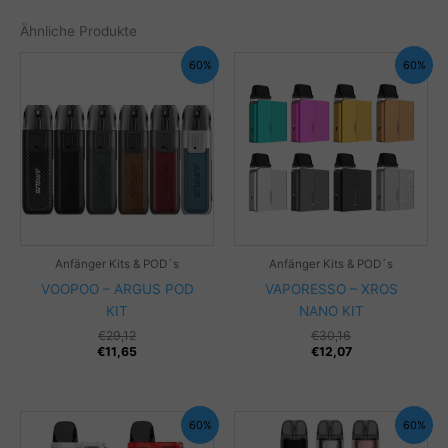
Ähnliche Produkte
60%
60%
Anfänger Kits & POD´s
Anfänger Kits & POD´s
VOOPOO – ARGUS POD
VAPORESSO – XROS
KIT
NANO KIT
€
29,12
€
30,16
€
11,65
€
12,07
60%
60%