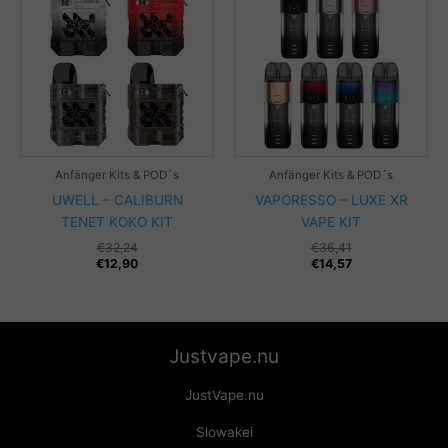
Anfänger Kits & POD´s
Anfänger Kits & POD´s
UWELL – CALIBURN
VAPORESSO – LUXE XR
TENET KOKO KIT
VAPE KIT
€
32,24
€
36,41
€
12,90
€
14,57
Justvape.nu
JustVape.nu
Slowakei