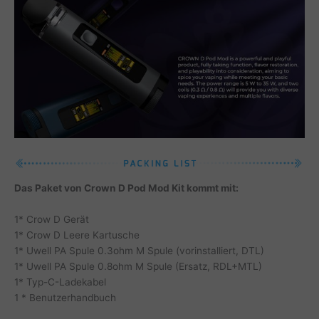
Das Paket von Crown D Pod Mod Kit kommt mit:
1* Crow D Gerät
1* Crow D Leere Kartusche
1* Uwell PA Spule 0.3ohm M Spule (vorinstalliert, DTL)
1* Uwell PA Spule 0.8ohm M Spule (Ersatz, RDL+MTL)
1* Typ-C-Ladekabel
1 * Benutzerhandbuch