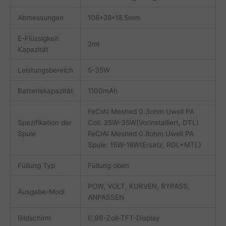
Abmessungen
106*28*18.5mm
E-Flüssigkeit
2ml
Kapazität
Leistungsbereich
5-35W
Batteriekapazität
1100mAh
FeCrAI Meshed 0.3ohm Uwell PA
Spezifikation der
Coil: 25W-35W(Vorinstalliert, DTL)
Spule
FeCrAI Meshed 0.8ohm Uwell PA
Spule: 15W-18W(Ersatz, RDL+MTL)
Füllung Typ
Füllung oben
POW, VOLT, KURVEN, BYPASS,
Ausgabe-Modi
ANPASSEN
Bildschirm
0,96-Zoll-TFT-Display