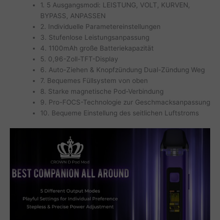
1. 5 Ausgangsmodi: LEISTUNG, VOLT, KURVEN,
BYPASS, ANPASSEN
2. Individuelle Parametereinstellungen
3. Stufenlose Leistungsanpassung
4. 1100mAh große Batteriekapazität
5. 0,96-Zoll-TFT-Display
6. Auto-Ziehen & Knopfzündung Dual-Zündung Weg
7. Bequemes Füllsystem von oben
8. Starke magnetische Pod-Verbindung
9. Pro-FOCS-Technologie zur Geschmacksanpassung
10. Bequeme Einstellung des seitlichen Luftstroms