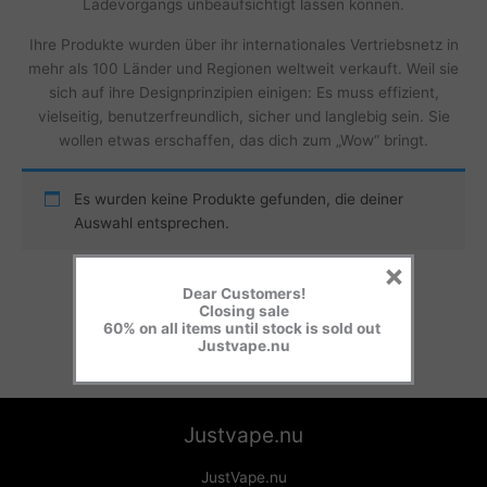
Ladevorgangs unbeaufsichtigt lassen können.
Ihre Produkte wurden über ihr internationales Vertriebsnetz in
mehr als 100 Länder und Regionen weltweit verkauft. Weil sie
sich auf ihre Designprinzipien einigen: Es muss effizient,
vielseitig, benutzerfreundlich, sicher und langlebig sein. Sie
wollen etwas erschaffen, das dich zum „Wow“ bringt.
Es wurden keine Produkte gefunden, die deiner
Auswahl entsprechen.
×
Dear Customers!
Closing sale
60% on all items until stock is sold out
Justvape.nu
Justvape.nu
JustVape.nu