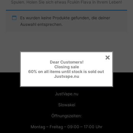
Spulen. Holen Sie sich etwas Fcukin Flava in Ihrem Leben!
Es wurden keine Produkte gefunden, die deiner
Auswahl entsprechen.
×
Dear Customers!
Closing sale
60% on all items until stock is sold out
Justvape.nu
Justvape.nu
JustVape.nu
Slowakei
Öffnungszeiten:
Montag – Freitag – 09:00 – 17:00 Uhr