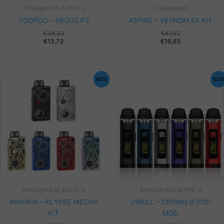
Anfänger Kits & POD´s
E-Zigaretten
VOOPOO – ARGUS P2
ASPIRE – VEYNOM EX KIT
€
34,33
€
41,62
€
13,73
€
16,65
60%
60
Anfänger Kits & POD´s
Anfänger Kits & POD´s
INNOKIN – KLYPSE MECHA
UWELL – CROWN D POD
KIT
MOD