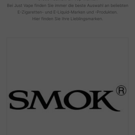
Bei Just Vape finden Sie immer die beste Auswahl an beliebten
E-Zigaretten- und E-Liquid-Marken und -Produkten.
Hier finden Sie Ihre Lieblingsmarken.