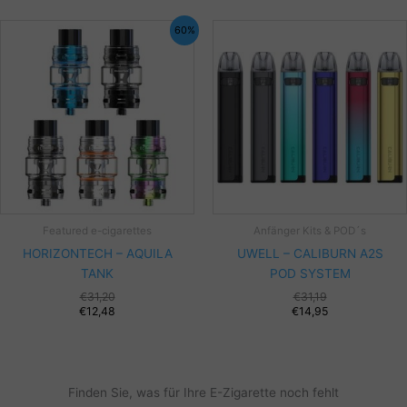
60%
Featured e-cigarettes
Anfänger Kits & POD´s
HORIZONTECH – AQUILA
UWELL – CALIBURN A2S
TANK
POD SYSTEM
Ursprüngliche
€
31,20
€
31,19
Preis
Ak
€
12,48
€
14,95
war:
Pr
€31,19
ist
€1
Finden Sie, was für Ihre E-Zigarette noch fehlt