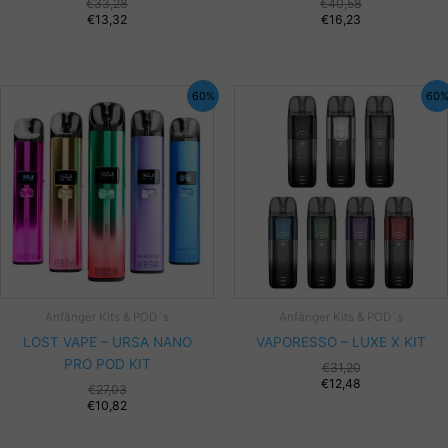
€
33,28
€
40,58
€
13,32
€
16,23
60%
60
Anfänger Kits & POD´s
Anfänger Kits & POD´s
LOST VAPE – URSA NANO
VAPORESSO – LUXE X KIT
PRO POD KIT
€
31,20
€
12,48
€
27,03
€
10,82