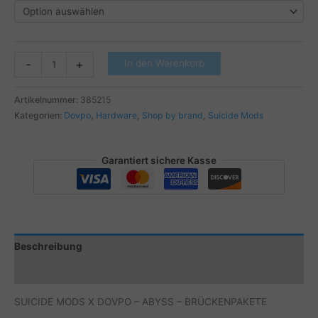
SUICIDE
-
+
In den Warenkorb
MODS
X
Artikelnummer:
385215
DOVPO
Kategorien:
Dovpo
,
Hardware
,
Shop by brand
,
Suicide Mods
-
ABYSS
-
Garantiert sichere Kasse
BRÜCKENPAKETE
Menge
Beschreibung
Zusätzliche Informationen
SUICIDE MODS X DOVPO – ABYSS – BRÜCKENPAKETE