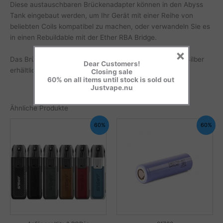
Diese austauschbaren Brückenadapter können in den Abyss
Tank eingebaut werden, um Ihr Gerät mit einer Reihe von
beliebten Coils kompatibel zu machen, oder verwandeln Sie es
in einen Rebuildable mit der Ether RBA Bridge.
×
Das Brückenpaket ist in den zwei Farben Schwarz und Silber
Dear Customers!
erhältlich.
Closing sale
60% on all items until stock is sold out
Justvape.nu
Ähnliche Produkte
60%
60%