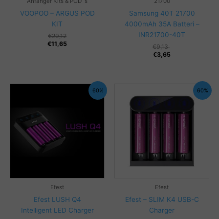
Anfänger Kits & POD´s
21700
VOOPOO – ARGUS POD
Samsung 40T 21700
KIT
4000mAh 35A Batteri –
INR21700-40T
€
29,12
€
11,65
€
9,13
€
3,65
60%
60%
Efest
Efest
Efest LUSH Q4
Efest – SLIM K4 USB-C
Intelligent LED Charger
Charger