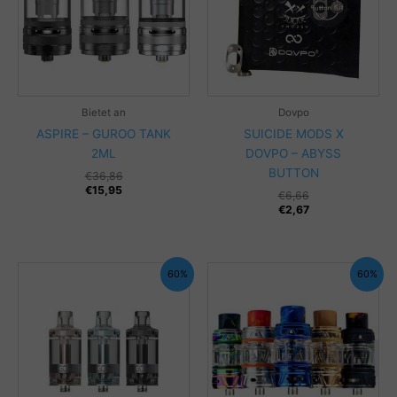
Bietet an
Dovpo
ASPIRE – GUROO TANK
SUICIDE MODS X
2ML
DOVPO – ABYSS
BUTTON
Ursprünglicher
Aktueller
€
36,86
Preis
Preis
€
15,95
€
6,66
war:
ist:
€
2,67
€36,86
€15,95.
60%
60%