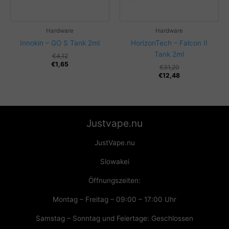
Hardware
Hardware
Innokin – GO S Tank 2ml
HorizonTech – Falcon II
Tank 2ml
€
4,12
€
1,65
€
31,20
€
12,48
Justvape.nu
JustVape.nu
Slowakei
Öffnungszeiten:
Montag – Freitag – 09:00 – 17:00 Uhr
Samstag – Sonntag und Feiertage: Geschlossen