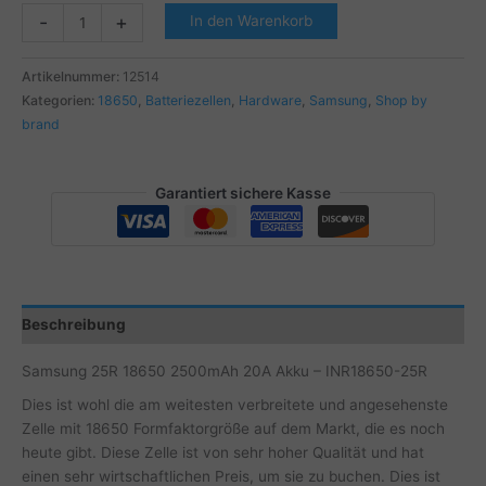
Samsung
-
+
In den Warenkorb
25R
18650
Artikelnummer:
12514
2500mAh
Kategorien:
18650
,
Batteriezellen
,
Hardware
,
Samsung
,
Shop by
20A
brand
Akku
-
INR18650-
Garantiert sichere Kasse
25R
Menge
Beschreibung
Samsung 25R 18650 2500mAh 20A Akku – INR18650-25R
Dies ist wohl die am weitesten verbreitete und angesehenste
Zelle mit 18650 Formfaktorgröße auf dem Markt, die es noch
heute gibt. Diese Zelle ist von sehr hoher Qualität und hat
einen sehr wirtschaftlichen Preis, um sie zu buchen. Dies ist