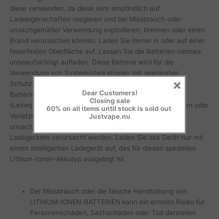
diese verwenden, da diese sehr empfindlich auf
Ladeeigenschaften reagieren und bei Missbrauch oder
unsachgemäßer Verwendung explodieren, brennen oder einen
Brand verursachen können. Laden Sie immer in oder auf einer
feuerfesten Oberfläche auf. Lassen Sie die Batterien niemals
unbeaufsichtigt aufladen. Diese Batterie wird für die
Verwendung von Systemintegrationen mit geeigneten
×
Schutzschaltungen oder Batteriepacks mit einem
Dear Customers!
Batteriemanagementsystem oder einer Leiterplatte
Closing sale
(Leiterplatte / Modul) verkauft. Der Käufer ist für Schäden oder
60% on all items until stock is sold out
Verletzungen verantwortlich, die durch Missbrauch oder
Justvape.nu
unsachgemäßen Umgang mit Lithium-Ionen-Akkus und
Ladegeräten verursacht werden. Laden Sie das Gerät nur mit
einem intelligenten Ladegerät auf, das für diesen speziellen
Lithium-Ionen-Akkutyp ausgelegt ist.
Der Missbrauch oder die falsche Handhabung von
LITHIUM-IONEN-BATTERIEN kann ein ernstes Risiko für
Personenschäden, Sachschäden oder Tod darstellen