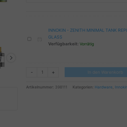
INNOKIN - ZENITH MINIMAL TANK RE
GLASS
INNOKIN
Verfügbarkeit:
Vorrätig
-
ZENITH
MINIMAL
TANK
INNOKIN
-
+
In den Warenkorb
REPLACEMENT
-
GLASS
ZENITH
Artikelnummer:
398111
Kategorien:
Hardware
,
Innoki
MINIMAL
TANK
Menge