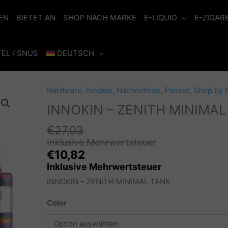
EN
BIETET AN
SHOP NACH MARKE
E-LIQUID
E-ZIGAR
EL / SNUS
DEUTSCH
Hardware
,
Innokin
,
Nachrichten
,
Panzer
,
Shop by 
INNOKIN – ZENITH MINIMAL
€
27,03
Inklusive Mehrwertsteuer
€
10,82
Inklusive Mehrwertsteuer
INNOKIN – ZENITH MINIMAL TANK
Color