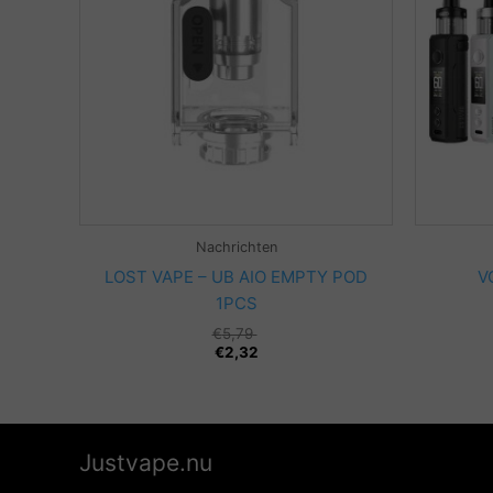
Nachrichten
LOST VAPE – UB AIO EMPTY POD
V
1PCS
€
5,79
€
2,32
Justvape.nu