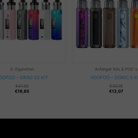
E-Zigaretten
Anfänger Kits & POD´s
OOPOO – DRAG S2 KIT
VOOPOO – DORIC E K
€
41,62
€
30,16
€
16,65
€
12,07