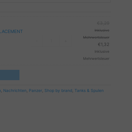
€
3,29
Inklusive
PLACEMENT
Mehrwertsteuer
INNOKIN
-
+
€
1,32
-
Inklusive
ZENITH
Mehrwertsteuer
MINIMAL
TANK
REPLACEMENT
GLASS
Menge
n
,
Nachrichten
,
Panzer
,
Shop by brand
,
Tanks & Spulen