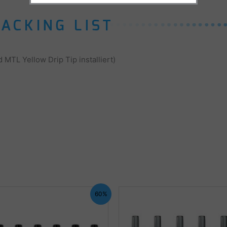
MTL Yellow Drip Tip installiert)
60%