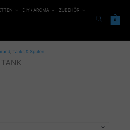
ETTEN
DIY / AROMA
ZUBEHÖR
0
brand
,
Tanks & Spulen
 TANK