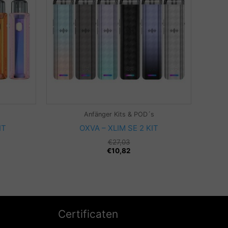
Anfänger Kits & POD´s
IT
OXVA – XLIM SE 2 KIT
€
27,03
€
10,82
Certificaten