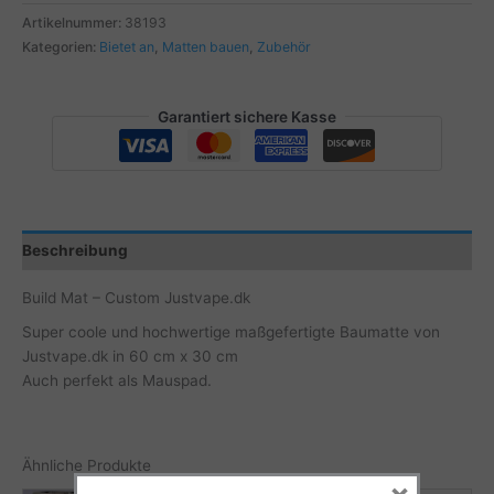
-
Artikelnummer:
38193
Custom
Kategorien:
Bietet an
,
Matten bauen
,
Zubehör
Justvape.dk
Menge
Garantiert sichere Kasse
Beschreibung
Build Mat – Custom Justvape.dk
Super coole und hochwertige maßgefertigte Baumatte von
Justvape.dk in 60 cm x 30 cm
Auch perfekt als Mauspad.
Ähnliche Produkte