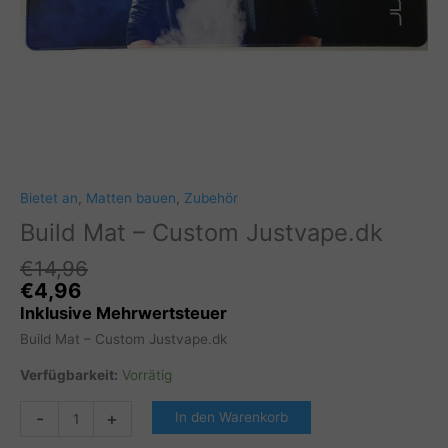
Bietet an
,
Matten bauen
,
Zubehör
Build Mat – Custom Justvape.dk
€
14,96
Ursprünglicher
Ak
€
4,96
Preis
Pr
Inklusive Mehrwertsteuer
war:
is
Build Mat – Custom Justvape.dk
€14,96
€
Verfügbarkeit:
Vorrätig
Build
-
+
In den Warenkorb
Mat