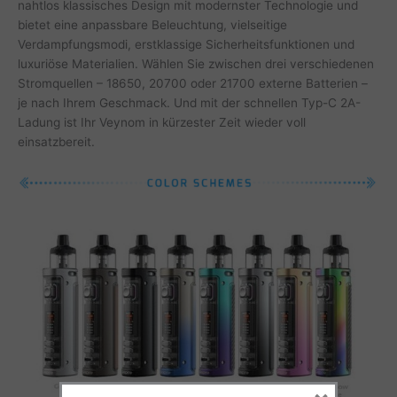
nahtlos klassisches Design mit modernster Technologie und
bietet eine anpassbare Beleuchtung, vielseitige
Verdampfungsmodi, erstklassige Sicherheitsfunktionen und
luxuriöse Materialien. Wählen Sie zwischen drei verschiedenen
Stromquellen – 18650, 20700 oder 21700 externe Batterien –
je nach Ihrem Geschmack. Und mit der schnellen Typ-C 2A-
Ladung ist Ihr Veynom in kürzester Zeit wieder voll
einsatzbereit.