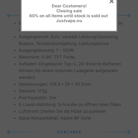
×
Dear Customers!
Closing sale
60% on all items until stock is sold out
Justvape.nu
Batteriekompatibilität: 18650/20700/21700 (nicht im
Lieferumfang enthalten)
Ausgangsmodi: Auto, variable Leistung/Spannung,
Bypass, Temperaturregelung, Leistungskurve
Ausgangsleistung: 1 – 100W
Bildschirm: 0.96″ TFT Farbe
Aufladen: Eingebauter Typ-C, 2A (Externe Batterien
können mit einem externen Ladegerät aufgeladen
werden)
Abmessungen: 138.5 * 29 * 35.5mm
Gewicht: 172g
Pod Kapazität: 2ml
E-Liquid-Abfüllung: Schraube-zu-öffnen oben füllen
Luftstrom: Drehen Sie die Hülse zu justieren
Spule Kompatibilität: Aspire BP Serie