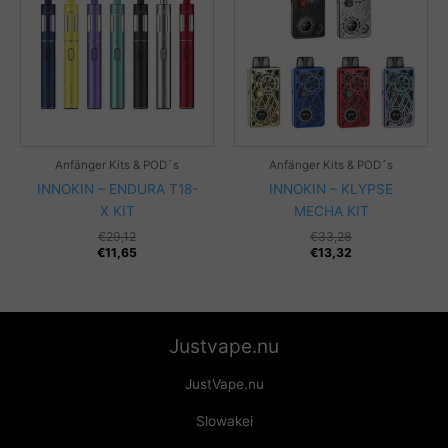
Anfänger Kits & POD´s
Anfänger Kits & POD´s
INNOKIN – ENDURA T18-
INNOKIN – KLYPSE
X KIT
MECHA KIT
€
29,12
€
33,28
€
11,65
€
13,32
Justvape.nu
JustVape.nu
Slowakei