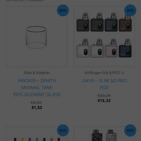
60%
60%
Glas & Adapter
Anfänger Kits & POD´s
INNOKIN – ZENITH
OXVA – XLIM SQ PRO
MINIMAL TANK
POD
REPLACEMENT GLASS
€
33,28
€
13,32
€
3,29
€
1,32
60%
60%