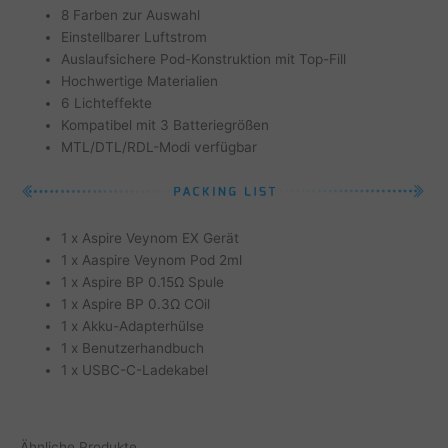
8 Farben zur Auswahl
Einstellbarer Luftstrom
Auslaufsichere Pod-Konstruktion mit Top-Fill
Hochwertige Materialien
6 Lichteffekte
Kompatibel mit 3 Batteriegrößen
MTL/DTL/RDL-Modi verfügbar
1 x Aspire Veynom EX Gerät
1 x Aaspire Veynom Pod 2ml
1 x Aspire BP 0.15Ω Spule
1 x Aspire BP 0.3Ω COil
1 x Akku-Adapterhülse
1 x Benutzerhandbuch
1 x USBC-C-Ladekabel
Ähnliche Produkte