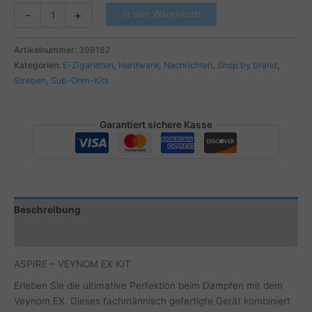
30T
ASPIRE
-
+
In den Warenkorb
Menge
-
VEYNOM
Artikelnummer:
398182
EX
Kategorien:
E-Zigaretten
,
Hardware
,
Nachrichten
,
Shop by brand
,
KIT
Streben
,
Sub-Ohm-Kits
Menge
Garantiert sichere Kasse
Beschreibung
Zusätzliche Informationen
ASPIRE – VEYNOM EX KIT
Erleben Sie die ultimative Perfektion beim Dampfen mit dem
Veynom EX. Dieses fachmännisch gefertigte Gerät kombiniert