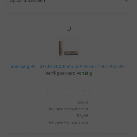
Samsung
30T
21700
3000mAh
35A
Akku
Samsung 30T 21700 3000mAh 35A Akku - INR21700-30T
-
Vorrätig
Verfügbarkeit:
INR21700-
30T
Samsung
-
+
30T
21700
€
9,13
3000mAh
Inklusive Mehrwertsteuer
35A
€
3,65
Akku
Inklusive Mehrwertsteuer
-
INR21700-