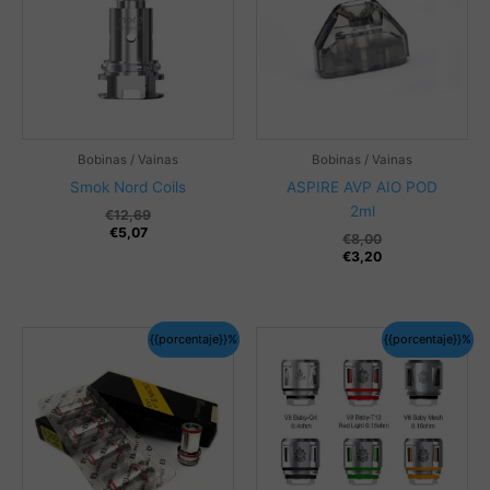
Bobinas / Vainas
Bobinas / Vainas
Smok Nord Coils
ASPIRE AVP AIO POD
2ml
€
12,69
€
5,07
€
8,00
€
3,20
{{porcentaje}}%
{{porcentaje}}%