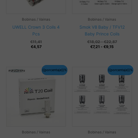
Bobinas / Vainas
Bobinas / Vainas
UWELL Crown 3 Coils 4
Smok V8 Baby / TFV12
Pcs
Baby Prince Coils
Rango
€
11,41
€
18,02
-
€
22,87
Rango
de
€
4,57
€
7,21
-
€
9,15
de
precios:
precios:
desde
desde
€18,02
€7,21
hasta
{{porcentaje}}%
{{porcentaje}}%
hasta
€22,87
€9,15
Bobinas / Vainas
Bobinas / Vainas