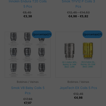
Innokin Endura T20 Coils
Smok TFV12 P Coils 3
5 Pcs
Pcs
Rango
€
8,45
€
12,45
-
€
14,53
Rango
de
€
3,38
€
4,98
-
€
5,82
de
precios:
precios:
desde
desde
€12,45
€4,98
hasta
{{porcentaje}}%
{{porcentaje}}%
hasta
€14,53
€5,82
Bobinas / Vainas
Bobinas / Vainas
Smok V8 Baby Coils 5
JoyeTech EX Coils 5 Pcs
Pcs
€
12,45
€
4,98
€
17,66
€
7,07