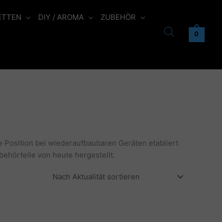
ETTEN
DIY / AROMA
ZUBEHÖR
0
 Position bei wiederaufbaubaren Geräten etabliert
ehörteile von heute hergestellt.