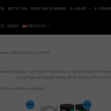
EN
BIETET AN
SHOP NACH MARKE
E-LIQUID
E-ZIGAR
EL / SNUS
DEUTSCH
dware
/
Shop by brand
/ Wotofo
ender Hersteller von Vape-Produkten hat Wotofo seine führende
und einige der besten RDAs, RTAs, Mods, Kits und Zub
Nach
ebnisse werden angezeigt
Aktualität
sortiert
60%
60%