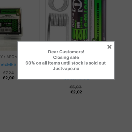
×
Dear Customers!
Closing sale
IY / AROMA
DIY / AROMA
60% on all items until stock is sold out
 nexMESH Strips
WOTOFO – DUAL
Justvape.nu
FUSED CLAPTON
€
7,24
€
2,90
COILS 0.62Ω
€
5,03
€
2,02