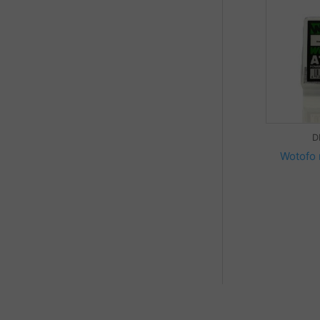
D
Wotofo